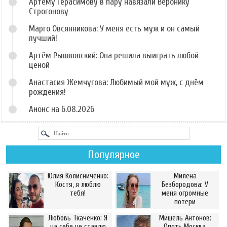
Артёму Герасимову в пару навязали Веронику
Строгонову
Марго Овсянникова: У меня есть муж и он самый
лучший!
Артём Рышковский: Она решила выиграть любой
ценой
Анастасия Жемчугова: Любимый мой муж, с днём
рождения!
Анонс на 6.08.2026
Популярное
Юлия Колисниченко:
Милена
Костя, я люблю
Безбородова: У
тебя!
меня огромные
потери
Любовь Ткаченко: Я
Мишель Антонов:
на себе не ставлю
Опять Москва,