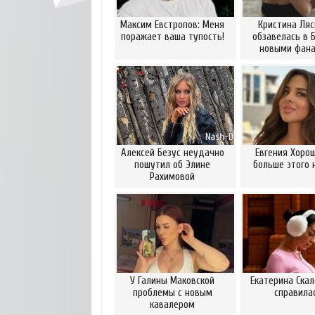
Максим Евстропов: Меня
Кристина Ляс
поражает ваша тупость!
обзавелась в 
новыми фан
Алексей Безус неудачно
Евгения Хорош
пошутил об Элине
больше этого 
Рахимовой
У Галины Маковской
Екатерина Скал
проблемы с новым
справила
кавалером