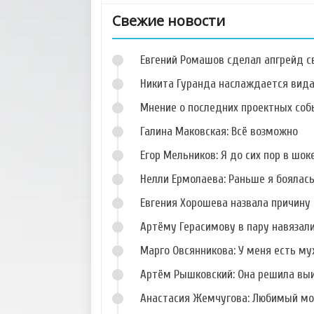
Свежие новости
Евгений Ромашов сделал апгрейд с
Никита Гуранда наслаждается вид
Мнение о последних проектных собы
Галина Маковская: Всё возможно
Фото Николая
Фото Дарьи
Горбулина
Дударевой
Егор Мельников: Я до сих пор в шок
Нелли Ермолаева: Раньше я боялас
Евгения Хорошева назвала причину 
Артёму Герасимову в пару навязал
Фото Анастасии
Фото Елизаветы
Ворман
Шароха
Марго Овсянникова: У меня есть му
Артём Рышковский: Она решила вы
Анастасия Жемчугова: Любимый мо