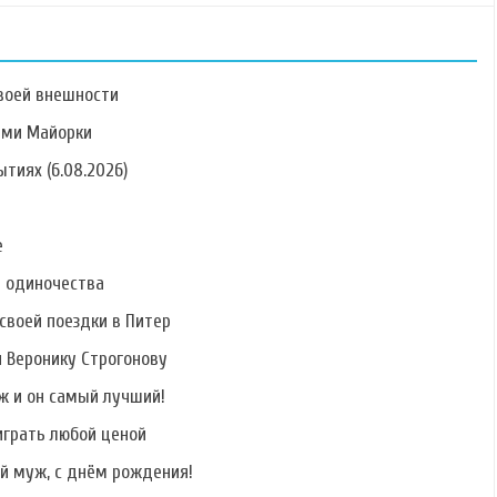
воей внешности
ами Майорки
тиях (6.08.2026)
Фото Ольги
Фото Маргариты
Фото Александра
Рапунцель
Агибаловой
Царева
е
ь одиночества
своей поездки в Питер
и Веронику Строгонову
Фото Юлии
Фото Александры
Фото Олеси
Щаулиной
Бусыгиной
Филатовой
ж и он самый лучший!
играть любой ценой
й муж, с днём рождения!