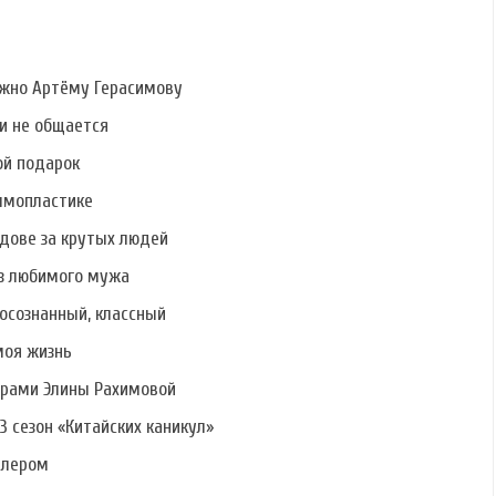
ужно Артёму Герасимову
ми не общается
ой подарок
ммопластике
дове за крутых людей
ез любимого мужа
осознанный, классный
моя жизнь
ерами Элины Рахимовой
3 сезон «Китайских каникул»
алером