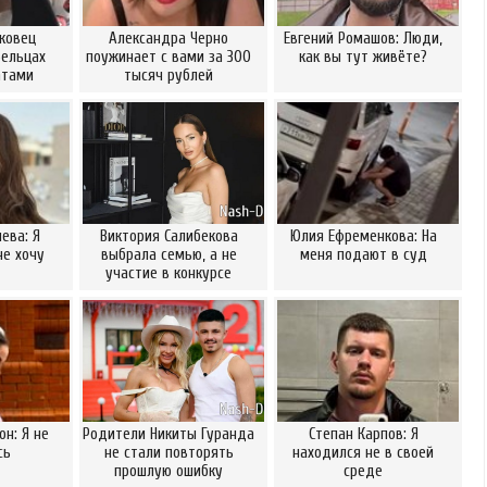
ковец
Александра Черно
Евгений Ромашов: Люди,
Бельцах
поужинает с вами за 300
как вы тут живёте?
атами
тысяч рублей
ева: Я
Виктория Салибекова
Юлия Ефременкова: На
не хочу
выбрала семью, а не
меня подают в суд
участие в конкурсе
он: Я не
Родители Никиты Гуранда
Степан Карпов: Я
сь
не стали повторять
находился не в своей
прошлую ошибку
среде