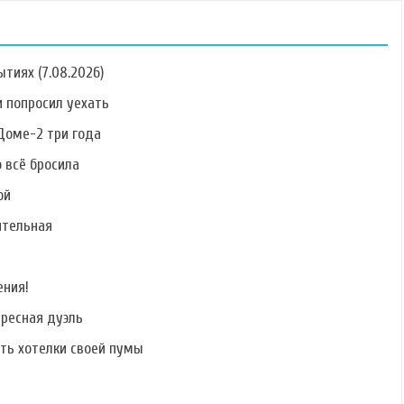
тиях (7.08.2026)
 попросил уехать
Доме-2 три года
о всё бросила
Фото Наталии
Фото Романа
Фото Евгения
Масловской
Семенюка
Кирина
ой
ительная
ения!
Фото Артура
Фото Евгении
Фото Евгения
Рипенко
Феофилактовой
Дремова
ересная дуэль
ать хотелки своей пумы