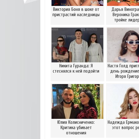
Виктория Боня в шоке от
Дарья Виногра
пристрастий наследницы
Вероника Грак
тройке лидер
Никита Гуранда: Я
Настя Голд приг
стеснялся к ней подойти
день рождение
Игоря Григо
Юлия Колисниченко:
Надежда Ермаков
Критика убивает
этот вопрос р
отношения