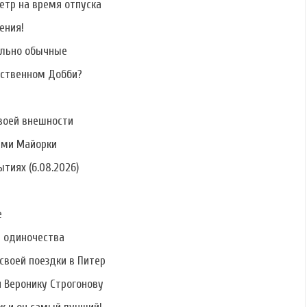
етр на время отпуска
ения!
ально обычные
бственном Добби?
воей внешности
ами Майорки
тиях (6.08.2026)
е
ь одиночества
своей поездки в Питер
и Веронику Строгонову