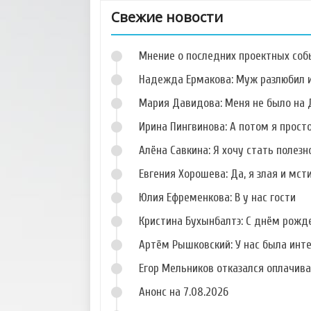
Свежие новости
Мнение о последних проектных собы
Надежда Ермакова: Муж разлюбил и
Мария Давидова: Меня не было на 
Ирина Пингвинова: А потом я прост
Фото Егора Рыбина
Фото Артура Боева
Алёна Савкина: Я хочу стать полезн
Евгения Хорошева: Да, я злая и мст
Юлия Ефременкова: В у нас гости
Кристина Бухынбалтэ: С днём рожд
Фото Александра
Фото Георгия
Задойнова
Малиновского
Артём Рышковский: У нас была инт
Егор Мельников отказался оплачив
Анонс на 7.08.2026