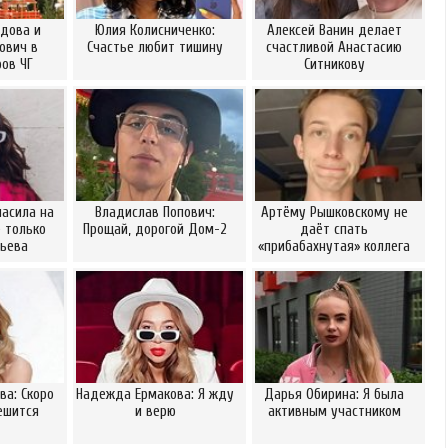
дова и
Юлия Колисниченко:
Алексей Ванин делает
ович в
Счастье любит тишину
счастливой Анастасию
ов ЧГ
Ситникову
ласила на
Владислав Попович:
Артёму Рышковскому не
 только
Прощай, дорогой Дом-2
даёт спать
рьева
«прибабахнутая» коллега
а: Скоро
Надежда Ермакова: Я жду
Дарья Обирина: Я была
ешится
и верю
активным участником