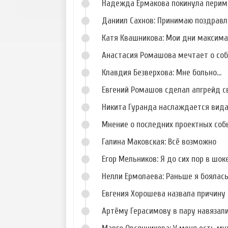
Надежда Ермакова покинула перим
Даниил Сахнов: Принимаю поздравл
Катя Квашникова: Мои дни максим
Анастасия Ромашова мечтает о со
Клавдия Безверхова: Мне больно...
Евгений Ромашов сделал апгрейд с
Никита Гуранда наслаждается вид
Мнение о последних проектных собы
Галина Маковская: Всё возможно
Егор Мельников: Я до сих пор в шок
Нелли Ермолаева: Раньше я боялас
Евгения Хорошева назвала причину 
Артёму Герасимову в пару навязал