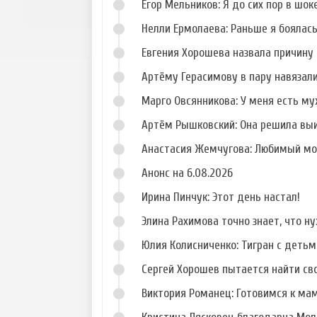
Егор Мельников: Я до сих пор в шок
Нелли Ермолаева: Раньше я боялас
Евгения Хорошева назвала причину 
Артёму Герасимову в пару навязал
Марго Овсянникова: У меня есть му
Артём Рышковский: Она решила вы
Анастасия Жемчугова: Любимый мо
Анонс на 6.08.2026
Ирина Пинчук: Этот день настал!
Элина Рахимова точно знает, что н
Юлия Колисниченко: Тигран с деть
Сергей Хорошев пытается найти св
Виктория Романец: Готовимся к ма