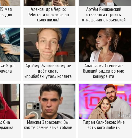
 15 мая
Александра Черно:
Артём Рышковский
нь для
Ребята, я опасаюсь за
отказался строить
свою жизнь!
отношения с новенькой
а: Я до
Артёму Рышковскому не
Анастасия Стецевят:
олчала
даёт спать
Бывший видел во мне
«прибабахнутая» коллега
конкурента
в: Она
Максим Зарахович: Вы,
Тигран Салибеков: Мне
думанка
как те самые злые собаки
есть кого любить