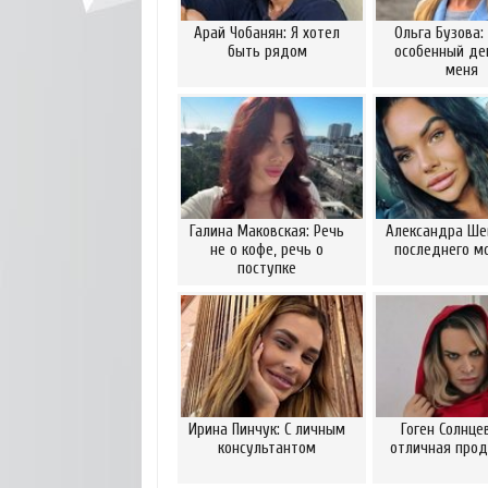
Арай Чобанян: Я хотел
Ольга Бузова:
быть рядом
особенный де
меня
Галина Маковская: Речь
Александра Шев
не о кофе, речь о
последнего м
поступке
Ирина Пинчук: С личным
Гоген Солнце
консультантом
отличная про