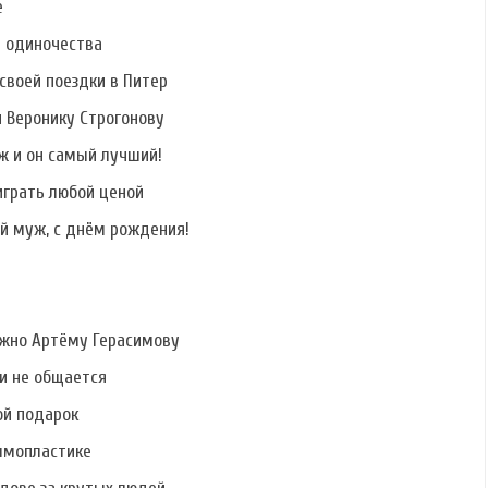
е
ь одиночества
своей поездки в Питер
и Веронику Строгонову
ж и он самый лучший!
играть любой ценой
й муж, с днём рождения!
ужно Артёму Герасимову
ми не общается
ой подарок
ммопластике