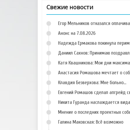
Свежие новости
Егор Мельников отказался оплачив
Анонс на 7.08.2026
Надежда Ермакова покинула перим
Даниил Сахнов: Принимаю поздравл
Фото Анатолия
Фото Александры
Лакуцина
Медведевой
Катя Квашникова: Мои дни максим
Анастасия Ромашова мечтает о со
Клавдия Безверхова: Мне больно...
Евгений Ромашов сделал апгрейд с
Фото Кристины
Фото Максима
Дерябиной
Вайтеховского
Никита Гуранда наслаждается вид
Мнение о последних проектных собы
Галина Маковская: Всё возможно