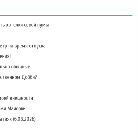
ать хотелки своей пумы
етр на время отпуска
ения!
Фото Евгения
Фото Екатерины
Фото Марии Фауст
Щербакова
Гольцман
ально обычные
бственном Добби?
воей внешности
Фото Тиграна
Фото Дмитрия
Фото Элины
Круглова
Горина
Карякиной
ами Майорки
тиях (6.08.2026)