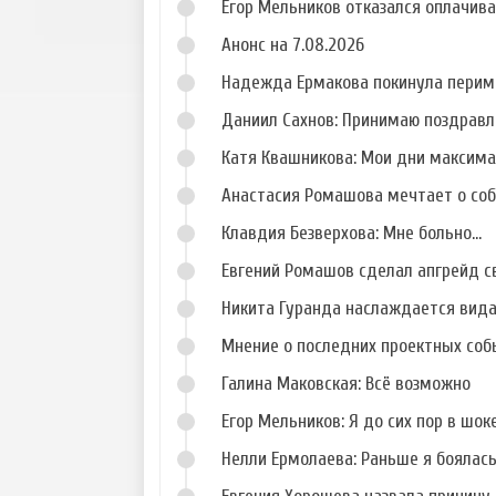
Егор Мельников отказался оплачив
Анонс на 7.08.2026
Надежда Ермакова покинула перим
Даниил Сахнов: Принимаю поздравл
Катя Квашникова: Мои дни максим
Анастасия Ромашова мечтает о со
Клавдия Безверхова: Мне больно...
Евгений Ромашов сделал апгрейд с
Никита Гуранда наслаждается вид
Мнение о последних проектных собы
Галина Маковская: Всё возможно
Егор Мельников: Я до сих пор в шок
Нелли Ермолаева: Раньше я боялас