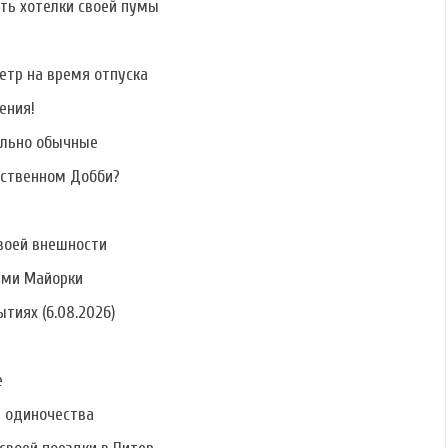
ать хотелки своей пумы
етр на время отпуска
ения!
ально обычные
бственном Добби?
воей внешности
ами Майорки
тиях (6.08.2026)
е
ь одиночества