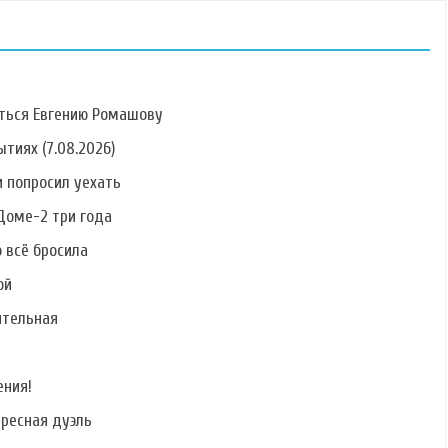
ться Евгению Ромашову
тиях (7.08.2026)
 попросил уехать
Фото Алины
Фото Антонины
Фото Елены
Алексеевой
Клименко
Кальник
Доме-2 три года
о всё бросила
ой
ительная
Фото Сергея
Фото Никиты
Фото Руслана
Катасонова
Лаптинского
Дядюшко
ения!
ересная дуэль