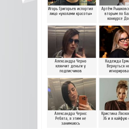
Игорь Григорьев испортил
Артём Рышковск
лицо «уколами красоты»
вторым по ба
конкурсе Д
Александра Черно
Надежда Ерм
клянчит деньги у
Вернуться н
подписчиков
игнориров
Александра Черно:
Кристина Ляско
Ребята, я этим не
36 и я кайфую 
занимаюсь