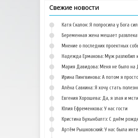
Свежие новости
Катя Скалон: Я попросила у Бога сил
Беременная жена мешает развлека
Мнение о последних проектных собы
Надежда Ермакова: Муж разлюбил и
Фото Данила
Фото Кристины
Романова
Дерябиной
Мария Давидова: Меня не было на 
Ирина Пингвинова: А потом я прост
Алёна Савкина: Я хочу стать полезн
Евгения Хорошева: Да, я злая и мст
Фото Сергея
Фото Алены
Худякова
Павловой
Юлия Ефременкова: У нас гости
Кристина Бухынбалтэ: С днём рожд
Артём Рышковский: У нас была инт