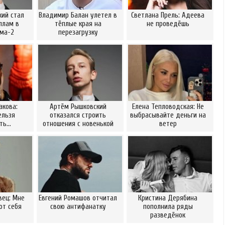
ий стал
Владимир Балан улетел в
Светлана Прель: Адеева
ллам в
тёплые края на
не проведёшь
ома-2
перезагрузку
акова:
Артём Рышковский
Елена Тепловодская: Не
ельзя
отказался строить
выбрасывайте деньги на
ать…
отношения с новенькой
ветер
вец: Мне
Евгений Ромашов отчитал
Кристина Дерябина
от себя
свою антифанатку
пополнила ряды
разведёнок