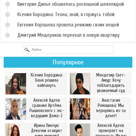
Виктория Дилье обзавелась роскошной шевелюрой
Ксения Бородина: Теона, знай, я горжусь тобой
Евгения Хорошева провела ревизию своих вещей
Дмитрий Мещеряков переехал в новую квартиру
Популярное
Ксения Бородина:
Мондезир Свет-
Боня решила
Амур: Хочу
хайпануть
поблагодарить
уважаемый суд
Алексей Адеев
Анастасия
сравнил Артёма
Ромашова: Мы
Рышковского с экс-
вернулись из-за
ведущим Дома-2
денег!
Ирина Пинчук:
Алексей Адеев
Девочки атакуют
проверяет на
хуже мужчин!
прочность Ивану