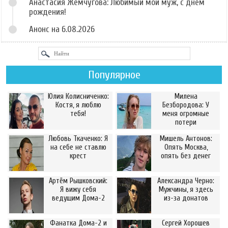
Анастасия Жемчугова: Любимый мой муж, с днём
рождения!
Анонс на 6.08.2026
Популярное
Юлия Колисниченко:
Милена
Костя, я люблю
Безбородова: У
тебя!
меня огромные
потери
Любовь Ткаченко: Я
Мишель Антонов:
на себе не ставлю
Опять Москва,
крест
опять без денег
Артём Рышковский:
Александра Черно:
Я вижу себя
Мужчины, я здесь
ведущим Дома-2
из-за донатов
Фанатка Дома-2 и
Сергей Хорошев