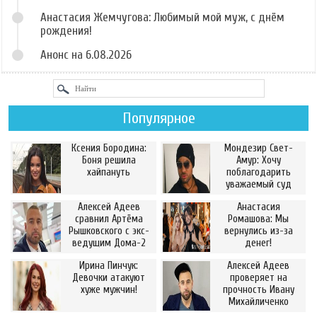
Анастасия Жемчугова: Любимый мой муж, с днём
рождения!
Анонс на 6.08.2026
Популярное
Ксения Бородина:
Мондезир Свет-
Боня решила
Амур: Хочу
хайпануть
поблагодарить
уважаемый суд
Алексей Адеев
Анастасия
сравнил Артёма
Ромашова: Мы
Рышковского с экс-
вернулись из-за
ведущим Дома-2
денег!
Ирина Пинчук:
Алексей Адеев
Девочки атакуют
проверяет на
хуже мужчин!
прочность Ивану
Михайличенко