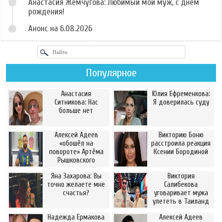
Анастасия Жемчугова: Любимый мой муж, с днём
рождения!
Анонс на 6.08.2026
Популярное
Анастасия
Юлия Ефременкова:
Ситникова: Нас
Я доверилась суду
больше нет
Алексей Адеев
Викторию Боню
«обошёл на
расстроила реакция
повороте» Артёма
Ксении Бородиной
Рышковского
Яна Захарова: Вы
Виктория
точно желаете мне
Салибекова
счастья?
уговаривает мужа
улететь в Таиланд
Надежда Ермакова
Алексей Адеев