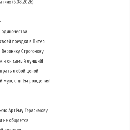
тиях (6.08.2026)
е
ь одиночества
своей поездки в Питер
и Веронику Строгонову
ж и он самый лучший!
играть любой ценой
й муж, с днём рождения!
ужно Артёму Герасимову
ми не общается