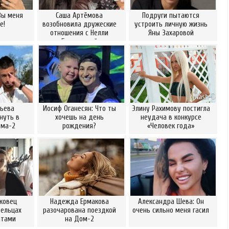
Вы меня
Саша Артёмова
Подруги пытаются
е!
возобновила дружеские
устроить личную жизнь
отношения с Нелли
Яны Захаровой
Ермолаевой
рьева
Иосиф Оганесян: Что ты
Элину Рахимову постигла
нуть в
хочешь на день
неудача в конкурсе
ома-2
рождения?
«Человек года»
ковец
Надежда Ермакова
Александра Шева: Он
Бельцах
разочарована поездкой
очень сильно меня гасил
атами
на Дом-2