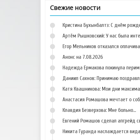
Свежие новости
Кристина Бухынбалтэ: С днём рожд
Артём Рышковский: У нас была инт
Егор Мельников отказался оплачив
Анонс на 7.08.2026
Фото Ольги
Фото Екатерины
Гажиенко
Кузнецовой
Надежда Ермакова покинула перим
Даниил Сахнов: Принимаю поздравл
Катя Квашникова: Мои дни максим
Анастасия Ромашова мечтает о со
Фото Николая
Фото Эдгара
Горбулина
Гаспарова
Клавдия Безверхова: Мне больно...
Евгений Ромашов сделал апгрейд с
Никита Гуранда наслаждается вид