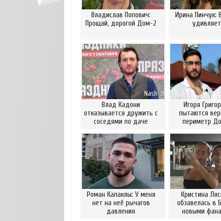
Владислав Попович:
Ирина Пинчук: 
Прощай, дорогой Дом-2
удивляет
Влад Кадони
Игоря Григо
отказывается дружить с
пытаются вер
соседями по даче
периметр Д
Роман Капаклы: У меня
Кристина Ляс
нет на неё рычагов
обзавелась в 
давления
новыми фан