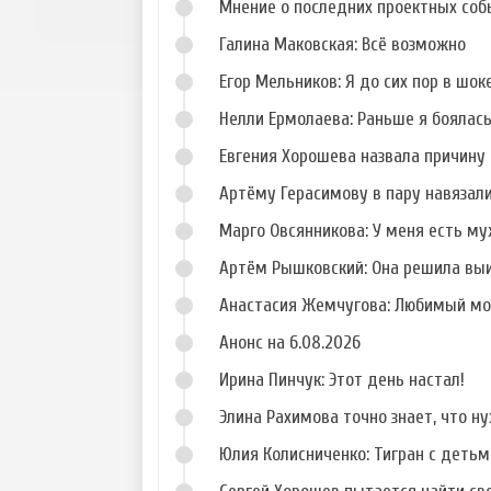
Мнение о последних проектных собы
Галина Маковская: Всё возможно
Егор Мельников: Я до сих пор в шок
Нелли Ермолаева: Раньше я боялас
Евгения Хорошева назвала причину 
Артёму Герасимову в пару навязал
Марго Овсянникова: У меня есть му
Артём Рышковский: Она решила вы
Анастасия Жемчугова: Любимый мо
Анонс на 6.08.2026
Ирина Пинчук: Этот день настал!
Элина Рахимова точно знает, что н
Юлия Колисниченко: Тигран с деть