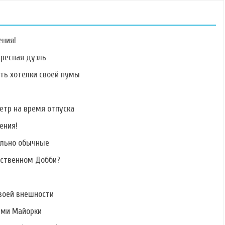
ения!
ересная дуэль
ать хотелки своей пумы
Фото Яны
Фото Кристины
Фото Евгения
Лукьяновой
Павловой
Семениченко
етр на время отпуска
ения!
ально обычные
бственном Добби?
Фото Евгения
Фото Сергея
Фото Киры Квинт
Руднева
Зяблицева
воей внешности
ами Майорки