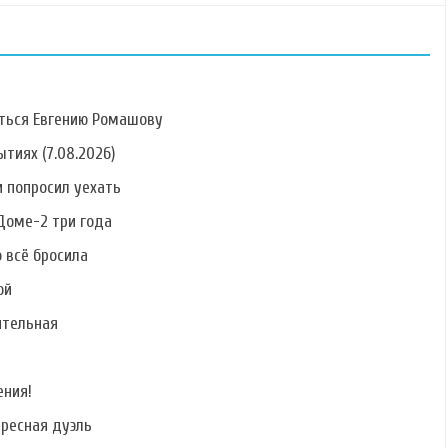
ться Евгению Ромашову
тиях (7.08.2026)
 попросил уехать
Фото Алины
Фото Антонины
Фото Елены
Алексеевой
Клименко
Кальник
Доме-2 три года
о всё бросила
ой
ительная
Фото Сергея
Фото Никиты
Фото Руслана
Катасонова
Лаптинского
Дядюшко
ения!
ересная дуэль