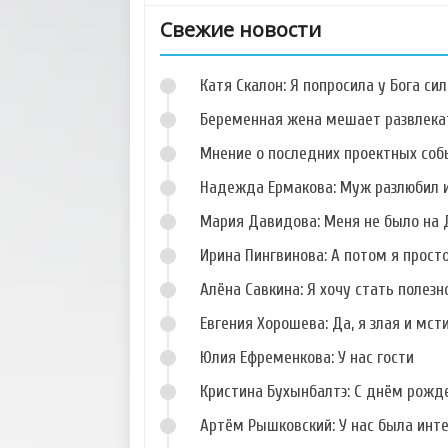
Свежие новости
Катя Скалон: Я попросила у Бога сил
Беременная жена мешает развлека
Мнение о последних проектных собы
Надежда Ермакова: Муж разлюбил и
Фото Данила
Фото Кристины
Романова
Дерябиной
Мария Давидова: Меня не было на 
Ирина Пингвинова: А потом я прост
Алёна Савкина: Я хочу стать полезн
Евгения Хорошева: Да, я злая и мст
Фото Сергея
Фото Алены
Худякова
Павловой
Юлия Ефременкова: У нас гости
Кристина Бухынбалтэ: С днём рожд
Артём Рышковский: У нас была инт