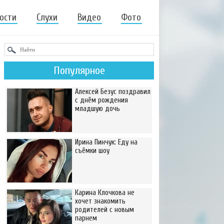
ости
Слухи
Видео
Фото
Популярное
Алексей Безус поздравил
с днём рождения
младшую дочь
Ирина Пинчук: Еду на
съёмки шоу
Карина Клочкова не
хочет знакомить
родителей с новым
парнем