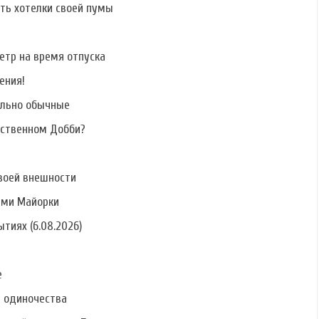
ать хотелки своей пумы
етр на время отпуска
ения!
ально обычные
бственном Добби?
воей внешности
ами Майорки
тиях (6.08.2026)
е
ь одиночества