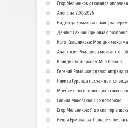
Егор Мельников отказался оплачив
Анонс на 7.08.2026
Надежда Ермакова покинула перим
Даниил Сахнов: Принимаю поздравл
Катя Квашникова: Мои дни максим
Анастасия Ромашова мечтает о со
Клавдия Безверхова: Мне больно...
Евгений Ромашов сделал апгрейд с
Никита Гуранда наслаждается вид
Мнение о последних проектных собы
Галина Маковская: Всё возможно
Егор Мельников: Я до сих пор в шок
Нелли Ермолаева: Раньше я боялас