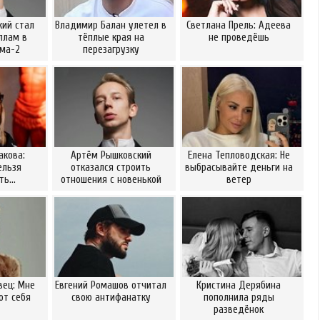
ий стал
Владимир Балан улетел в
Светлана Прель: Адеева
ллам в
тёплые края на
не проведёшь
ома-2
перезагрузку
акова:
Артём Рышковский
Елена Тепловодская: Не
ельзя
отказался строить
выбрасывайте деньги на
ать…
отношения с новенькой
ветер
вец: Мне
Евгений Ромашов отчитал
Кристина Дерябина
от себя
свою антифанатку
пополнила ряды
разведёнок