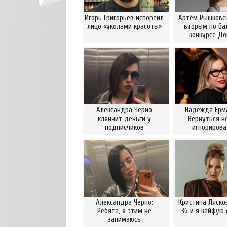
Игорь Григорьев испортил
Артём Рышковск
лицо «уколами красоты»
вторым по ба
конкурсе Д
Александра Черно
Надежда Ерм
клянчит деньги у
Вернуться н
подписчиков
игнориров
Александра Черно:
Кристина Ляско
Ребята, я этим не
36 и я кайфую 
занимаюсь