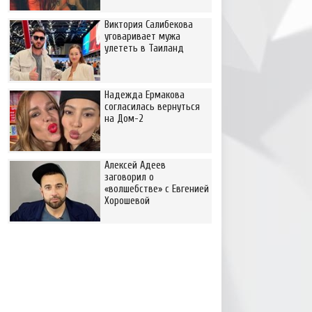
Виктория Салибекова
уговаривает мужа
улететь в Таиланд
Надежда Ермакова
согласилась вернуться
на Дом-2
Алексей Адеев
заговорил о
«волшебстве» с Евгенией
Хорошевой