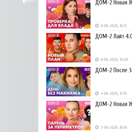
ДОМ-2 Новая Ж
4-06-2026, 16:12
ДОМ-2 Лайт 4.0
4-06-2026, 15:09
ДОМ-2 После За
3-06-2026, 17:19
ДОМ-2 Новая Ж
3-06-2026, 16:16