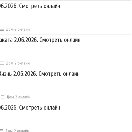
6.2026. Смотреть онлайн
Дом-2 онлайн
ката 2.06.2026. Смотреть онлайн
Дом-2 онлайн
изнь 2.06.2026. Смотреть онлайн
Дом-2 онлайн
6.2026. Смотреть онлайн
Дом-2 онлайн