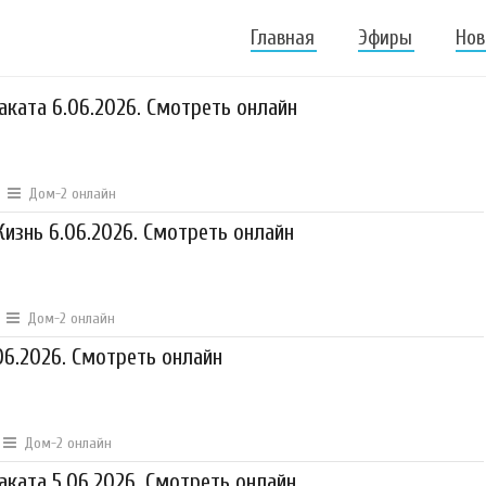
Главная
Эфиры
Нов
ката 6.06.2026. Смотреть онлайн
Дом-2 онлайн
изнь 6.06.2026. Смотреть онлайн
Дом-2 онлайн
6.2026. Смотреть онлайн
Дом-2 онлайн
ката 5.06.2026. Смотреть онлайн