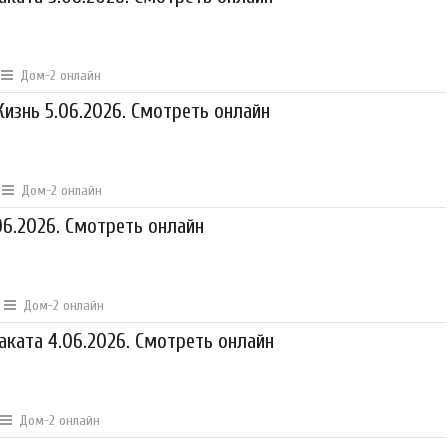
Дом-2 онлайн
изнь 5.06.2026. Смотреть онлайн
Дом-2 онлайн
6.2026. Смотреть онлайн
Дом-2 онлайн
ката 4.06.2026. Смотреть онлайн
Дом-2 онлайн