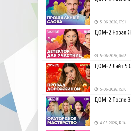
5-06-2026, 17:31
ДОМ-2 Новая Ж
5-06-2026, 16:12
ДОМ-2 Лайт 5.0
5-06-2026, 15:10
ДОМ-2 После За
4-06-2026, 17:14