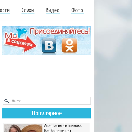
ости
Слухи
Видео
Фото
Популярное
Анастасия Ситникова:
Нас больше нет