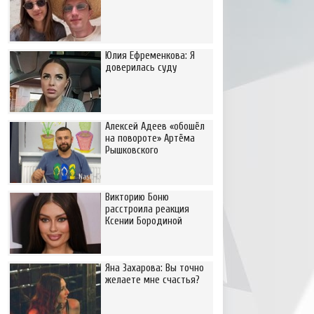
Юлия Ефременкова: Я
доверилась суду
Алексей Адеев «обошёл
на повороте» Артёма
Рышковского
Викторию Боню
расстроила реакция
Ксении Бородиной
Яна Захарова: Вы точно
желаете мне счастья?