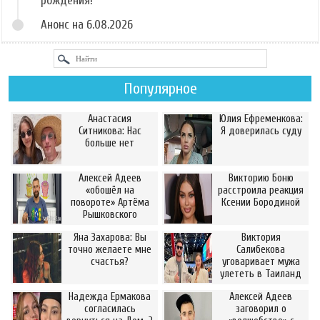
рождения!
Анонс на 6.08.2026
Популярное
Анастасия
Юлия Ефременкова:
Ситникова: Нас
Я доверилась суду
больше нет
Алексей Адеев
Викторию Боню
«обошёл на
расстроила реакция
повороте» Артёма
Ксении Бородиной
Рышковского
Яна Захарова: Вы
Виктория
точно желаете мне
Салибекова
счастья?
уговаривает мужа
улететь в Таиланд
Надежда Ермакова
Алексей Адеев
согласилась
заговорил о