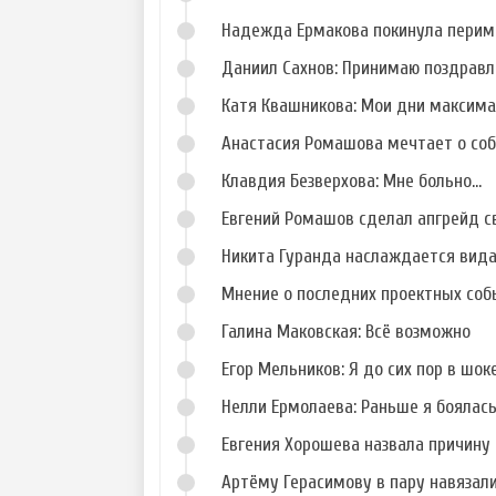
Надежда Ермакова покинула перим
Даниил Сахнов: Принимаю поздравл
Катя Квашникова: Мои дни максим
Анастасия Ромашова мечтает о со
Клавдия Безверхова: Мне больно...
Евгений Ромашов сделал апгрейд с
Никита Гуранда наслаждается вид
Мнение о последних проектных собы
Галина Маковская: Всё возможно
Егор Мельников: Я до сих пор в шок
Нелли Ермолаева: Раньше я боялас
Евгения Хорошева назвала причину 
Артёму Герасимову в пару навязал