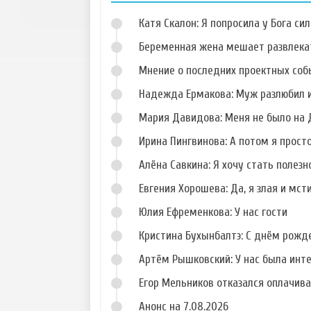
Катя Скалон: Я попросила у Бога сил
Беременная жена мешает развлека
Мнение о последних проектных собы
Надежда Ермакова: Муж разлюбил и
Фото Сергея
Фото Кристины
Катасонова
Лясковец
Мария Давидова: Меня не было на 
Ирина Пингвинова: А потом я прост
Алёна Савкина: Я хочу стать полезн
Евгения Хорошева: Да, я злая и мст
Фото Николая
Фото Елены
Должанского
Кальник
Юлия Ефременкова: У нас гости
Кристина Бухынбалтэ: С днём рожд
Артём Рышковский: У нас была инт
Егор Мельников отказался оплачив
Анонс на 7.08.2026