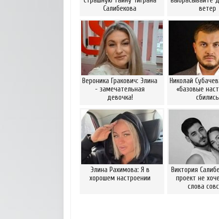
страшную тайну Тиграна
выбрасывайте д
Салибекова
ветер
Вероника Гракович: Элина
Николай Субачев
- замечательная
«базовые наст
девочка!
сбились
Элина Рахимова: Я в
Виктория Салибе
хорошем настроении
проект не хоч
слова сов