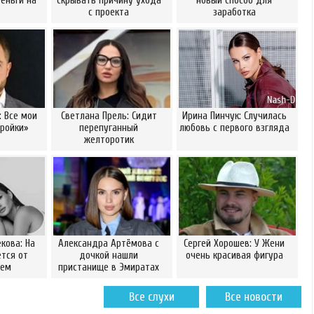
еньги на
скрывать причину ухода
новый способ для
с проекта
заработка
: Все мои
Светлана Прель: Сидит
Ирина Пинчук: Случилась
ройки»
перепуганный
любовь с первого взгляда
желторотик
кова: На
Александра Артёмова с
Сергей Хорошев: У Жени
ется от
дочкой нашли
очень красивая фигура
сем
пристанище в Эмиратах
Все слухи
Все новости