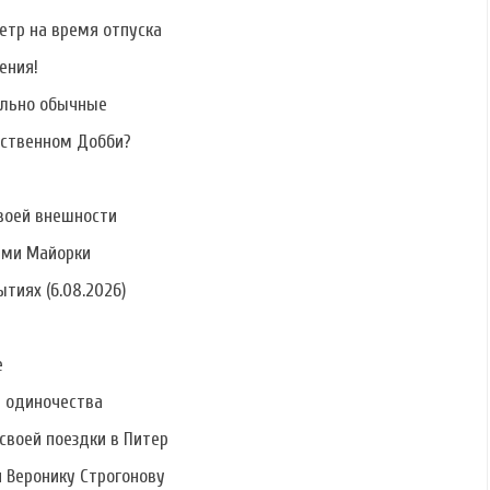
етр на время отпуска
ения!
ально обычные
бственном Добби?
воей внешности
ами Майорки
тиях (6.08.2026)
е
ь одиночества
своей поездки в Питер
и Веронику Строгонову