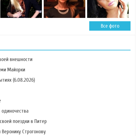
Все фото
воей внешности
ами Майорки
тиях (6.08.2026)
Фото Ольги
Фото Маргариты
Фото Александра
Рапунцель
Агибаловой
Царева
е
ь одиночества
своей поездки в Питер
и Веронику Строгонову
Фото Юлии
Фото Александры
Фото Олеси