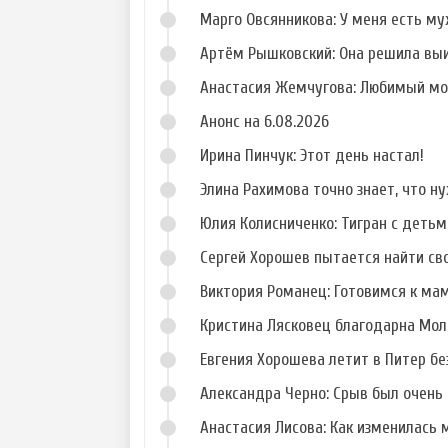
Ворман
Шароха
Марго Овсянникова: У меня есть му
Артём Рышковский: Она решила вы
Анастасия Жемчугова: Любимый мо
Анонс на 6.08.2026
Ирина Пинчук: Этот день настал!
Элина Рахимова точно знает, что н
Юлия Колисниченко: Тигран с деть
Сергей Хорошев пытается найти св
Виктория Романец: Готовимся к ма
Кристина Лясковец благодарна Мол
Евгения Хорошева летит в Питер б
Александра Черно: Срыв был очень 
Анастасия Лисова: Как изменилась 