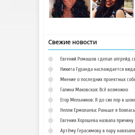
Свежие новости
Евгений Ромашов сделал апгрейд с
Никита Гуранда наслаждается вид
Мнение о последних проектных собы
Галина Маковская: Всё возможно
Фото Николая
Фото Дарьи
Горбулина
Дударевой
Егор Мельников: Я до сих пор в шок
Нелли Ермолаева: Раньше я боялас
Евгения Хорошева назвала причину 
Артёму Герасимову в пару навязал
Фото Анастасии
Фото Елизаветы