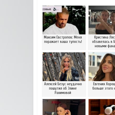
Максим Евстропов: Меня
Кристина Ляс
поражает ваша тупость!
обзавелась в 
новыми фан
Алексей Безус неудачно
Евгения Хорош
пошутил об Элине
больше этого 
Рахимовой