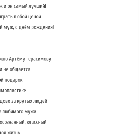
Щаулиной
Бусыгиной
Филатовой
ж и он самый лучший!
играть любой ценой
й муж, с днём рождения!
ужно Артёму Герасимову
ми не общается
ой подарок
ммопластике
дове за крутых людей
ез любимого мужа
осознанный, классный
моя жизнь