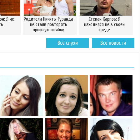
он: Я не
Родители Никиты Гуранда
Степан Карпов: Я
сь
не стали повторять
находился не в своей
прошлую ошибку
среде
Все слухи
Все новости