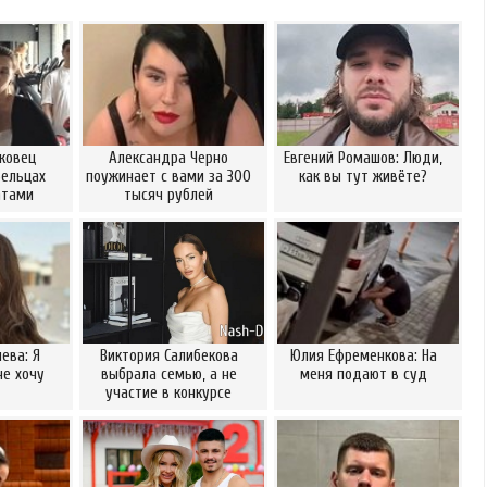
ковец
Александра Черно
Евгений Ромашов: Люди,
Бельцах
поужинает с вами за 300
как вы тут живёте?
атами
тысяч рублей
ева: Я
Виктория Салибекова
Юлия Ефременкова: На
не хочу
выбрала семью, а не
меня подают в суд
участие в конкурсе