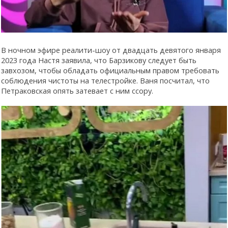
В ночном эфире реалити-шоу от двадцать девятого января
2023 года Настя заявила, что Барзикову следует быть
завхозом, чтобы обладать официальным правом требовать
соблюдения чистоты на телестройке. Ваня посчитал, что
Петраковская опять затевает с ним ссору.