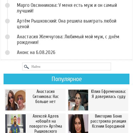
Марго Овсянникова: У меня есть муж и он самый
лучший!
Артём Рышковский: Она решила выиграть любой
ценой
Анастасия Жемчугова: Любимый мой муж, с днём
рождения!
Анонс на 6.08.2026
Популярное
Анастасия
Юлия Ефременкова:
Ситникова: Нас
Я доверилась суду
больше нет
Алексей Адеев
Викторию Боню
«обошёл на
расстроила реакция
повороте» Артёма
Ксении Бородиной
Рышковского