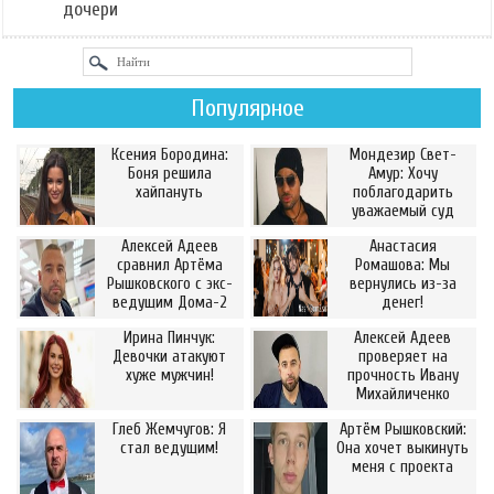
дочери
Популярное
Ксения Бородина:
Мондезир Свет-
Боня решила
Амур: Хочу
хайпануть
поблагодарить
уважаемый суд
Алексей Адеев
Анастасия
сравнил Артёма
Ромашова: Мы
Рышковского с экс-
вернулись из-за
ведущим Дома-2
денег!
Ирина Пинчук:
Алексей Адеев
Девочки атакуют
проверяет на
хуже мужчин!
прочность Ивану
Михайличенко
Глеб Жемчугов: Я
Артём Рышковский:
стал ведущим!
Она хочет выкинуть
меня с проекта