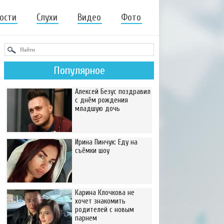
ости
Слухи
Видео
Фото
Популярное
Алексей Безус поздравил
с днём рождения
младшую дочь
Ирина Пинчук: Еду на
съёмки шоу
Карина Клочкова не
хочет знакомить
родителей с новым
парнем