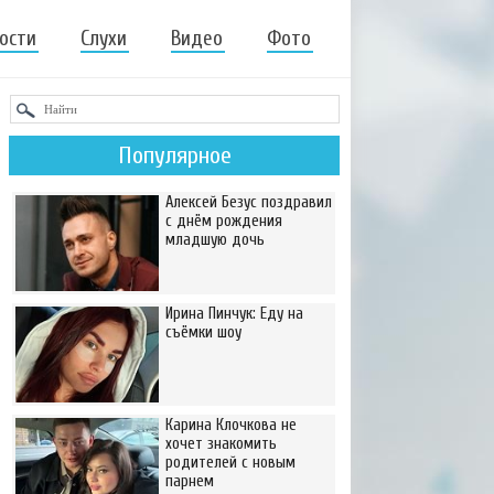
ости
Слухи
Видео
Фото
Популярное
Алексей Безус поздравил
с днём рождения
младшую дочь
Ирина Пинчук: Еду на
съёмки шоу
Карина Клочкова не
хочет знакомить
родителей с новым
парнем