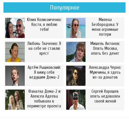
Популярное
Юлия Колисниченко:
Милена
Костя, я люблю
Безбородова: У
тебя!
меня огромные
потери
Любовь Ткаченко: Я
Мишель Антонов:
на себе не ставлю
Опять Москва,
крест
опять без денег
Артём Рышковский:
Александра Черно:
Я вижу себя
Мужчины, я здесь
ведущим Дома-2
из-за донатов
Фанатка Дома-2 и
Сергей Хорошев
Алексея Адеева
опять недоволен
побывала в
своей женой
периметре проекта