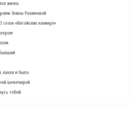
моя жизнь
ерами Элины Рахимовой
3 сезон «Китайских каникул»
алером
алом
 бывший
, какая и была
шной шевелюрой
ржусь тобой
u