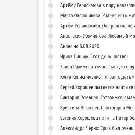
Артёму Герасимову в пару навязал
Фото Анастасии
Фото Елизаветы
Ворман
Шароха
Марго Овсянникова: У меня есть му
Артём Рышковский: Она решила вы
Анастасия Жемчугова: Любимый мо
Анонс на 6.08.2026
Ирина Пинчук: Этот день настал!
Элина Рахимова точно знает, что н
Юлия Колисниченко: Тигран с деть
Сергей Хорошев пытается найти св
Виктория Романец: Готовимся к ма
Кристина Лясковец благодарна Мол
Евгения Хорошева летит в Питер б
Александра Черно: Срыв был очень 