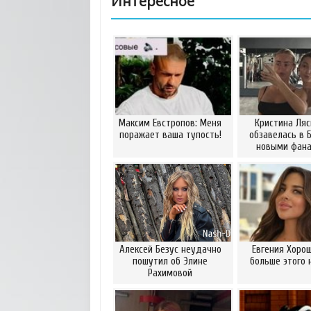
Интересное
Максим Евстропов: Меня
Кристина Ляс
поражает ваша тупость!
обзавелась в 
новыми фан
Алексей Безус неудачно
Евгения Хорош
пошутил об Элине
больше этого 
Рахимовой