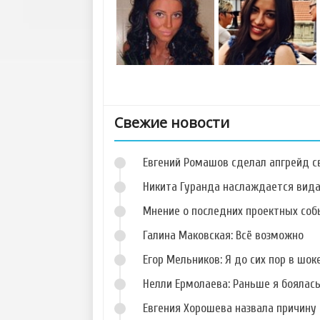
Свежие новости
Евгений Ромашов сделал апгрейд с
Никита Гуранда наслаждается вид
Мнение о последних проектных собы
Галина Маковская: Всё возможно
Фото Николая
Фото Дарьи
Горбулина
Дударевой
Егор Мельников: Я до сих пор в шок
Нелли Ермолаева: Раньше я боялас
Евгения Хорошева назвала причину 