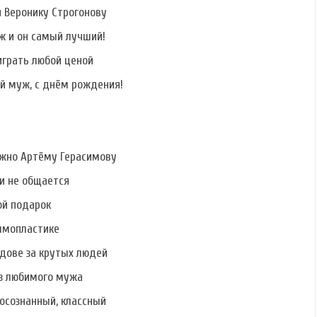
и Веронику Строгонову
Фото Юлии
Фото Александры
Фото Олеси
Щаулиной
Бусыгиной
Филатовой
ж и он самый лучший!
играть любой ценой
й муж, с днём рождения!
ужно Артёму Герасимову
ми не общается
ой подарок
ммопластике
дове за крутых людей
ез любимого мужа
осознанный, классный