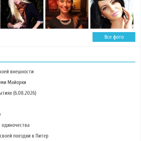
Все фото
воей внешности
ами Майорки
тиях (6.08.2026)
Фото Ольги
Фото Маргариты
Фото Александра
Рапунцель
Агибаловой
Царева
е
ь одиночества
своей поездки в Питер