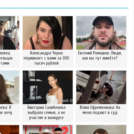
ковец
Александра Черно
Евгений Ромашов: Люди,
Бельцах
поужинает с вами за 300
как вы тут живёте?
атами
тысяч рублей
ева: Я
Виктория Салибекова
Юлия Ефременкова: На
не хочу
выбрала семью, а не
меня подают в суд
участие в конкурсе