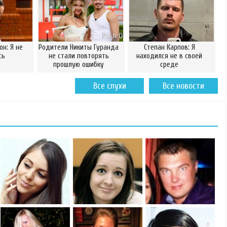
он: Я не
Родители Никиты Гуранда
Степан Карпов: Я
сь
не стали повторять
находился не в своей
прошлую ошибку
среде
Все слухи
Все новости