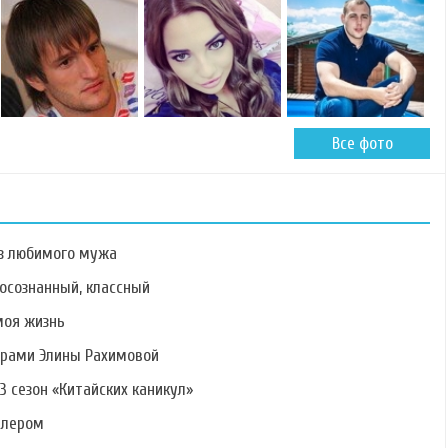
Все фото
ез любимого мужа
осознанный, классный
моя жизнь
ерами Элины Рахимовой
Фото Ивана
Фото Тимура
Фото Сергея
Светайло
Наврузбекова
Катасонова
3 сезон «Китайских каникул»
алером