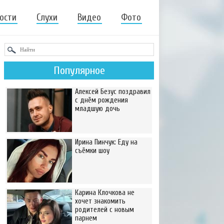
ости
Слухи
Видео
Фото
Популярное
Алексей Безус поздравил
с днём рождения
младшую дочь
Ирина Пинчук: Еду на
съёмки шоу
Карина Клочкова не
хочет знакомить
родителей с новым
парнем