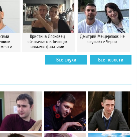
ксима
Кристина Лясковец
Дмитрий Мещеряков: Не
ешили
обзавелась в Бельцах
слушайте Черно
 мечту
новыми фанатами
Все слухи
Все новости