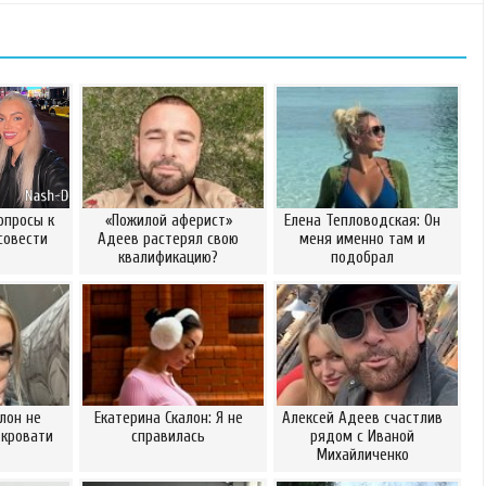
опросы к
«Пожилой аферист»
Елена Тепловодская: Он
 совести
Адеев растерял свою
меня именно там и
квалификацию?
подобрал
лон не
Екатерина Скалон: Я не
Алексей Адеев счастлив
 кровати
справилась
рядом с Иваной
Михайличенко