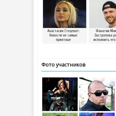
Анастасия Стецевят:
Фанатки Ма
Новости не самые
Евстропова р
приятные
исполнить его
Фото участников