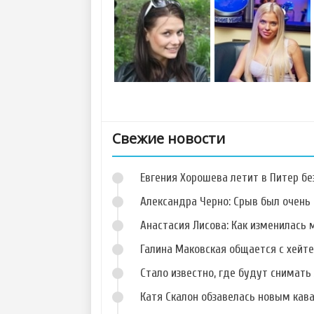
Свежие новости
Евгения Хорошева летит в Питер б
Александра Черно: Срыв был очень 
Анастасия Лисова: Как изменилась 
Галина Маковская общается с хейт
Фото Карины
Фото Глеба
Олейник
Жемчугова
Стало известно, где будут снимать 
Катя Скалон обзавелась новым кав