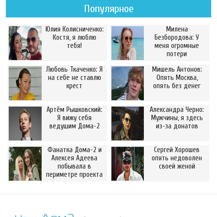
Популярное
Юлия Колисниченко:
Милена
Костя, я люблю
Безбородова: У
тебя!
меня огромные
потери
Любовь Ткаченко: Я
Мишель Антонов:
на себе не ставлю
Опять Москва,
крест
опять без денег
Артём Рышковский:
Александра Черно:
Я вижу себя
Мужчины, я здесь
ведущим Дома-2
из-за донатов
Фанатка Дома-2 и
Сергей Хорошев
Алексея Адеева
опять недоволен
побывала в
своей женой
периметре проекта