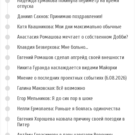
Надежда Ермакова покинула периметр на время
отпуска
Даниил Сахнов: Принимаю поздравления!
Катя Квашникова: Мои дни максимально обычные
Анастасия Ромашова мечтает о собственном Добби?
Клавдия Безверхова: Мне больно...
Евгений Ромашов сделал апгрейд своей внешности
Никита Гуранда наслаждается видами Майорки
Мнение о последних проектных событиях (6.08.2026)
Галина Маковская: Всё возможно
Егор Мельников: Я до сих пор в шоке
Нелли Ермолаева: Раньше я боялась одиночества
Евгения Хорошева назвала причину своей поездки в
Питер
Артёму Герасимову в пару навязали Веронику