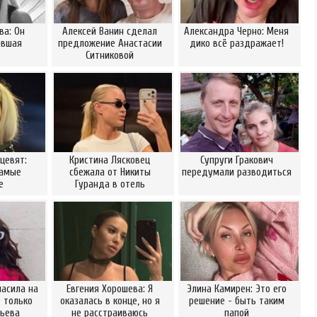
ва: Он
Алексей Ванин сделал
Александра Черно: Меня
ывшая
предложение Анастасии
дико всё раздражает!
Ситниковой
цевят:
Кристина Лясковец
Супруги Гракович
самые
сбежала от Никиты
передумали разводиться
е
Гуранда в отель
ласила на
Евгения Хорошева: Я
Элина Камирен: Это его
 только
оказалась в конце, но я
решение - быть таким
рьева
не расстраиваюсь
папой