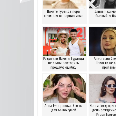
Никите Гуранда пора
Элина Рахимо
лечиться от нарциссизма
бывший, я б
Родители Никиты Гуранда
Анастасия Сте
не стали повторять
Новости не 
прошлую ошибку
приятны
Анна Евстропова: Это не
Настя Голд приг
для ваших ушей
день рождение
Игоря Григо