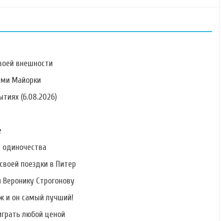
воей внешности
ами Майорки
тиях (6.08.2026)
Фото Ольги
Фото Андрея Чуева
Фото Екатерины
Рапунцель
Ухватовой
е
ь одиночества
своей поездки в Питер
Фото Павла
Фото Никиты
Фото Габриэля
Гаврилидиса
Говорухина
Диаса Альвареса
и Веронику Строгонову
ж и он самый лучший!
играть любой ценой