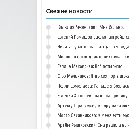
Свежие новости
Клавдия Безверхова: Мне больно...
Евгений Ромашов сделал апгрейд с
Никита Гуранда наслаждается вид
Мнение о последних проектных собы
Фото Варвары
Фото Виктории
Третьяковой
Шиндаковой
Галина Маковская: Всё возможно
Егор Мельников: Я до сих пор в шок
Нелли Ермолаева: Раньше я боялас
Евгения Хорошева назвала причину 
Фото Евгения Иго
Фото Евгения
Семениченко
Артёму Герасимову в пару навязал
Марго Овсянникова: У меня есть му
Артём Рышковский: Она решила вы