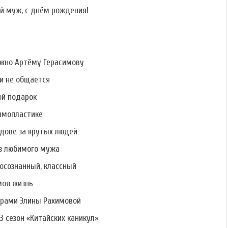
й муж, с днём рождения!
ужно Артёму Герасимову
ми не общается
ой подарок
ммопластике
дове за крутых людей
ез любимого мужа
осознанный, классный
моя жизнь
ерами Элины Рахимовой
3 сезон «Китайских каникул»