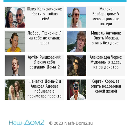
Юлия Колисниченко:
Милена
Костя, я люблю
Безбородова: У
тебя!
меня огромные
потери
Любовь Ткаченко: Я
Мишель Антонов:
на себе не ставлю
Опять Москва,
крест
опять без денег
Артём Рышковский:
Александра Черно:
Я вижу себя
Мужчины, я здесь
ведущим Дома-2
из-за донатов
Фанатка Дома-2 и
Сергей Хорошев
Алексея Адеева
опять недоволен
побывала в
своей женой
периметре проекта
© 2023 Nash-Dom2.su