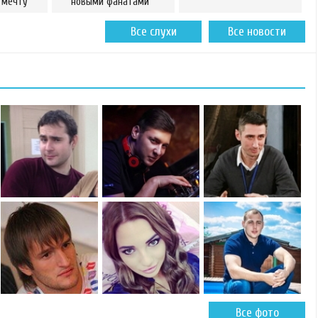
 мечту
новыми фанатами
Все слухи
Все новости
Все фото