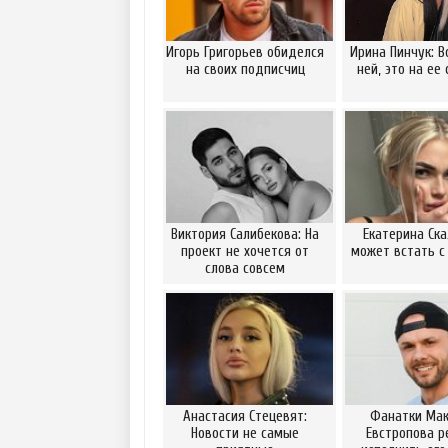
Игорь Григорьев обиделся
Ирина Пинчук: В
на своих подписчиц
ней, это на ее
Виктория Салибекова: На
Екатерина Ска
проект не хочется от
может встать с
слова совсем
Анастасия Стецевят:
Фанатки Ма
Новости не самые
Евстропова р