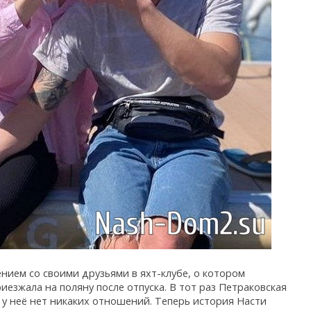
ием со своими друзьями в яхт-клубе, о котором
иезжала на поляну после отпуска. В тот раз Петраковская
м у неё нет никаких отношений. Теперь история Насти