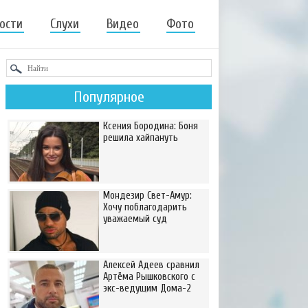
ости
Слухи
Видео
Фото
Популярное
Ксения Бородина: Боня
решила хайпануть
Мондезир Свет-Амур:
Хочу поблагодарить
уважаемый суд
Алексей Адеев сравнил
Артёма Рышковского с
экс-ведущим Дома-2