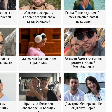
опросы к
«Пожилой аферист»
Елена Тепловодская: Он
 совести
Адеев растерял свою
меня именно там и
квалификацию?
подобрал
лон не
Екатерина Скалон: Я не
Алексей Адеев счастлив
 кровати
справилась
рядом с Иваной
Михайличенко
ксима
Кристина Лясковец
Дмитрий Мещеряков: Не
ешили
обзавелась в Бельцах
слушайте Черно