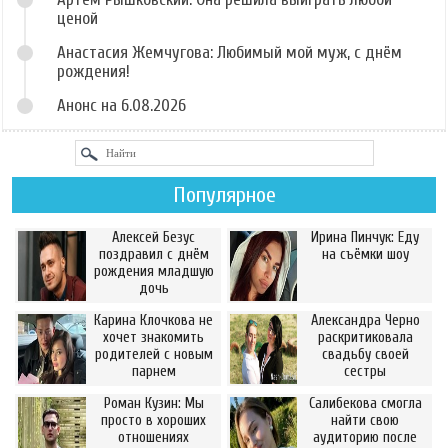
ценой
Анастасия Жемчугова: Любимый мой муж, с днём
рождения!
Анонс на 6.08.2026
Популярное
Алексей Безус
Ирина Пинчук: Еду
поздравил с днём
на съёмки шоу
рождения младшую
дочь
Карина Клочкова не
Александра Черно
хочет знакомить
раскритиковала
родителей с новым
свадьбу своей
парнем
сестры
Роман Кузин: Мы
Салибекова смогла
просто в хороших
найти свою
отношениях
аудиторию после