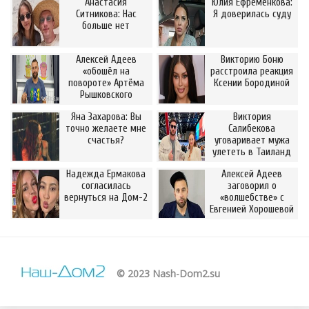
Анастасия
Юлия Ефременкова:
Ситникова: Нас
Я доверилась суду
больше нет
Алексей Адеев
Викторию Боню
«обошёл на
расстроила реакция
повороте» Артёма
Ксении Бородиной
Рышковского
Яна Захарова: Вы
Виктория
точно желаете мне
Салибекова
счастья?
уговаривает мужа
улететь в Таиланд
Надежда Ермакова
Алексей Адеев
согласилась
заговорил о
вернуться на Дом-2
«волшебстве» с
Евгенией Хорошевой
© 2023 Nash-Dom2.su