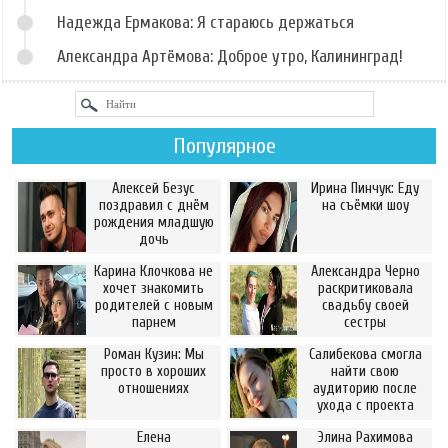
Надежда Ермакова: Я стараюсь держаться
Александра Артёмова: Доброе утро, Калининград!
Популярное
Алексей Безус
Ирина Пинчук: Еду
поздравил с днём
на съёмки шоу
рождения младшую
дочь
Карина Клочкова не
Александра Черно
хочет знакомить
раскритиковала
родителей с новым
свадьбу своей
парнем
сестры
Роман Кузин: Мы
Салибекова смогла
просто в хороших
найти свою
отношениях
аудиторию после
ухода с проекта
Елена
Элина Рахимова