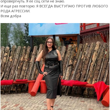
опровергнуть. Я ее соц сети не знаю.
И еще раз повторю: Я ВСЕГДА ВЫСТУПАЮ ПРОТИВ ЛЮБОГО
РОДА АГРЕССИИ.
Всем добра