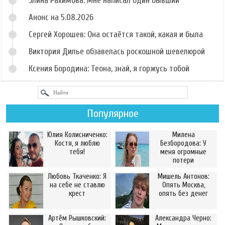
Элина Рахимова: Мне написал один бывший
Анонс на 5.08.2026
Сергей Хорошев: Она остаётся такой, какая и была
Виктория Дилье обзавелась роскошной шевелюрой
Ксения Бородина: Теона, знай, я горжусь тобой
Популярное
Юлия Колисниченко:
Милена
Костя, я люблю
Безбородова: У
тебя!
меня огромные
потери
Любовь Ткаченко: Я
Мишель Антонов:
на себе не ставлю
Опять Москва,
крест
опять без денег
Артём Рышковский:
Александра Черно: