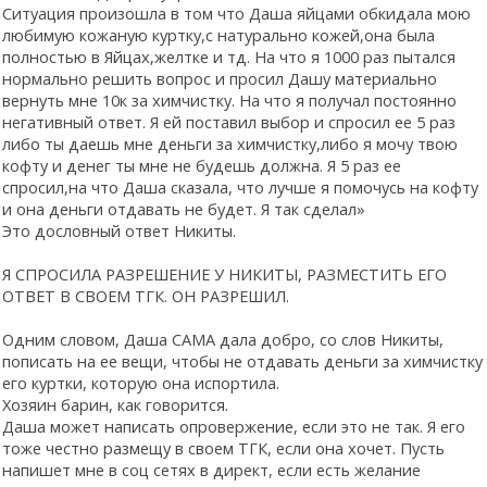
Ситуация произошла в том что Даша яйцами обкидала мою
любимую кожаную куртку,с натурально кожей,она была
полностью в Яйцах,желтке и тд. На что я 1000 раз пытался
нормально решить вопрос и просил Дашу материально
вернуть мне 10к за химчистку. На что я получал постоянно
негативный ответ. Я ей поставил выбор и спросил ее 5 раз
либо ты даешь мне деньги за химчистку,либо я мочу твою
кофту и денег ты мне не будешь должна. Я 5 раз ее
спросил,на что Даша сказала, что лучше я помочусь на кофту
и она деньги отдавать не будет. Я так сделал»
Это дословный ответ Никиты.
Я СПРОСИЛА РАЗРЕШЕНИЕ У НИКИТЫ, РАЗМЕСТИТЬ ЕГО
ОТВЕТ В СВОЕМ ТГК. ОН РАЗРЕШИЛ.
Одним словом, Даша САМА дала добро, со слов Никиты,
пописать на ее вещи, чтобы не отдавать деньги за химчистку
его куртки, которую она испортила.
Хозяин барин, как говорится.
Даша может написать опровержение, если это не так. Я его
тоже честно размещу в своем ТГК, если она хочет. Пусть
напишет мне в соц сетях в директ, если есть желание