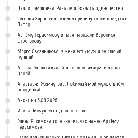
Нелли Ермолаева: Раньше я боялась одиночества
Евгения Хорошева назвала причину своей поездки в
Питер
Артёму Герасимову в пару навязали Веронику
Строгонову
Марго Овсянникова: У меня есть муж и он самый
лучший!
Артём Рышковский: Она решила выиграть любой
ценой
Анастасия Жемчугова: Любимый мой муж, с днём
рождения!
Анонс на 6.08.2026
Ирина Пинчук: Этот день настал!
Элина Рахимова точно знает, что нужно Артёму
Герасимову
Юлия Колисниченко: Тигран с детьми не общается