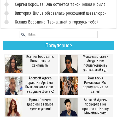
Сергей Хорошев: Она остаётся такой, какая и была
Виктория Дилье обзавелась роскошной шевелюрой
Ксения Бородина: Теона, знай, я горжусь тобой
Популярное
Ксения Бородина:
Мондезир Свет-
Боня решила
Амур: Хочу
хайпануть
поблагодарить
уважаемый суд
Алексей Адеев
Анастасия
сравнил Артёма
Ромашова: Мы
Рышковского с экс-
вернулись из-за
ведущим Дома-2
денег!
Ирина Пинчук:
Алексей Адеев
Девочки атакуют
проверяет на
хуже мужчин!
прочность Ивану
Михайличенко