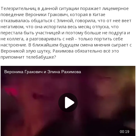
Телезрительниц в данной ситуации поражает лицемерное
поведение Вероники Гракович, которая в Китае
отказывалась общаться с Элиной, говорила, что от неё веет
негативом, что она испортила весь месяц отпуска, что
перестала быть участницей и поэтому больше не подруга и
не коллега, а разговаривать с ней - только портить себе
настроение. В ближайшем будущем смена мнения сыграет с
Вероникой злую шутку, Рахимова обязательно всё это
припомнит телебабушке?