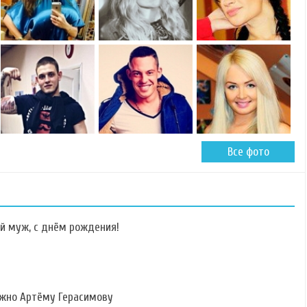
Все фото
й муж, с днём рождения!
ужно Артёму Герасимову
Фото Елизаветы
Фото Аси Рзаевой
Фото Елены