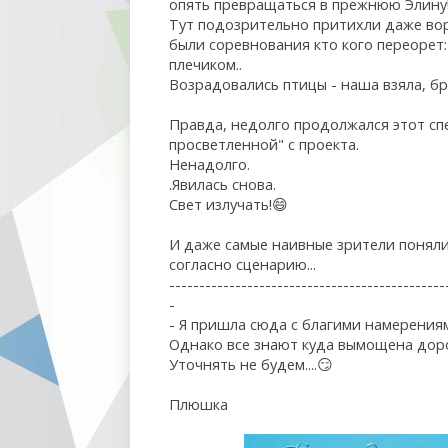
опять превращаться в прежнюю Элину! Н
Тут подозрительно притихли даже воро
были соревнования кто кого переорет:
плечиком..
Возрадовались птицы - наша взяла, бр
Правда, недолго продолжался этот спе
просветленной" с проекта.
Ненадолго.
.Явилась снова.
Свет излучать!😄
И даже самые наивные зрители поняли,
согласно сценарию...
----------------------------------------------
-
- Я пришла сюда с благими намерениям
Однако все знают куда вымощена дор
Уточнять не будем....😏
Плюшка