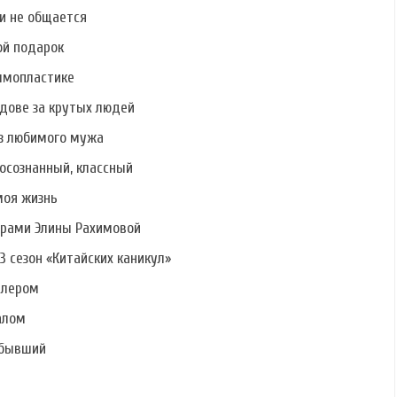
Куксовой
Бушиной
ми не общается
ой подарок
ммопластике
дове за крутых людей
Фото Артёма
Фото Сергея
Фото Дарьи
Рудакова
Савченко
Пынзарь
ез любимого мужа
осознанный, классный
моя жизнь
ерами Элины Рахимовой
3 сезон «Китайских каникул»
алером
алом
 бывший