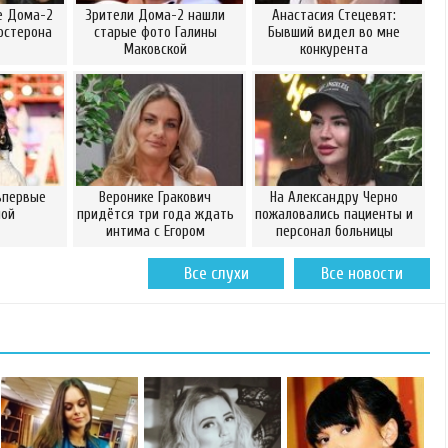
е Дома-2
Зрители Дома-2 нашли
Анастасия Стецевят:
остерона
старые фото Галины
Бывший видел во мне
Маковской
конкурента
впервые
Веронике Гракович
На Александру Черно
мой
придётся три года ждать
пожаловались пациенты и
интима с Егором
персонал больницы
Все слухи
Все новости