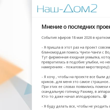
Мнение о последних проек
События эфиров 18 мая 2026 в кратко
- Я пришла в этот раз на проект совсем
блиномордая помесь Чунги-Чанги с Вод
Тут фирменная ехидная ухмылка, котор
превратилась в подобие улыбки, но нен
намерениях - пожаловал миротворец!)
- Я хочу , чтобы на проекте все были 
криков...для меня это самое страшное..
При этих ее словах появились помехи 
скандальную гопницу Рахиму, в аппара
Кто-то даже начал аплодировать...😁
- Я буду делать все, чтобы не уходить 