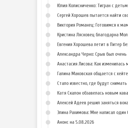
Антонова
Тищенко
Юлия Колисниченко: Тигран с деть
Сергей Хорошев пытается найти св
Виктория Романец: Готовимся к ма
Кристина Лясковец благодарна Мол
Фото Ольги
Фото Карины
Рапунцель
Клименовой
Евгения Хорошева летит в Питер б
Александра Черно: Срыв был очень 
Анастасия Лисова: Как изменилась 
Галина Маковская общается с хейт
Стало известно, где будут снимать 
Катя Скалон обзавелась новым кав
Алексей Адеев решил заняться вок
Элина Рахимова: Мне написал один
Анонс на 5.08.2026