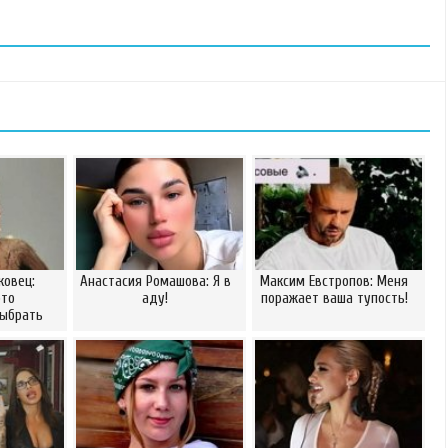
ковец:
Анастасия Ромашова: Я в
Максим Евстропов: Меня
это
аду!
поражает ваша тупость!
выбрать