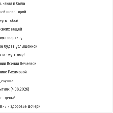
, какая и была
шной шевелюрой
ржусь тобой
 своих вещей
вую квартиру
ьба будет услышанной
о всему этому!
нии Ксении Нечаевой
Элине Рахимовой
девушка
тиях (4.08.2026)
зведены!
изнь и здоровье дочери