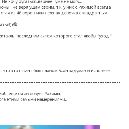
е хочу ругаться..вернее -уже не могу...
ны , не веря ушам своим, т.к. у них с Рахимой всегда
 стая из 48 ворон или нежная девочка с квадратным
атья!))😄
ктакль, последним актом которого стал якобы "уход "
 что этот финт был планом Б..он задуман и исполнен
----------------------------------------------------------------------
и!.- еще один лозунг Рахимы..
ога этими самыми намерениями..