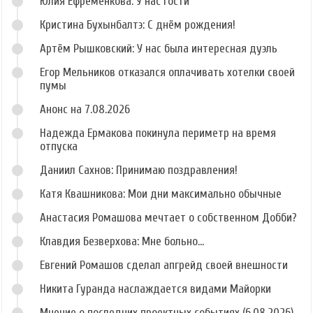
Юлия Ефременкова: У нас гости
Кристина Бухынбалтэ: С днём рождения!
Артём Рышковский: У нас была интересная дуэль
Егор Мельников отказался оплачивать хотелки своей
пумы
Анонс на 7.08.2026
Надежда Ермакова покинула периметр на время
отпуска
Даниил Сахнов: Принимаю поздравления!
Катя Квашникова: Мои дни максимально обычные
Анастасия Ромашова мечтает о собственном Добби?
Клавдия Безверхова: Мне больно...
Евгений Ромашов сделал апгрейд своей внешности
Никита Гуранда наслаждается видами Майорки
Мнение о последних проектных событиях (6.08.2026)