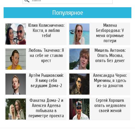
Популярное
Юлия Колисниченко:
Милена
Костя, я люблю
Безбородова: У
тебя!
меня огромные
потери
Любовь Ткаченко: Я
Мишель Антонов:
на себе не ставлю
Опять Москва,
крест
опять без денег
Артём Рышковский:
Александра Черно:
Я вижу себя
Мужчины, я здесь
ведущим Дома-2
из-за донатов
Фанатка Дома-2 и
Сергей Хорошев
Алексея Адеева
опять недоволен
побывала в
своей женой
периметре проекта