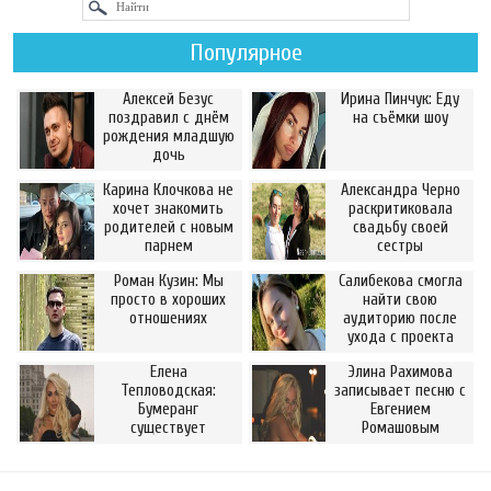
Популярное
Алексей Безус
Ирина Пинчук: Еду
поздравил с днём
на съёмки шоу
рождения младшую
дочь
Карина Клочкова не
Александра Черно
хочет знакомить
раскритиковала
родителей с новым
свадьбу своей
парнем
сестры
Роман Кузин: Мы
Салибекова смогла
просто в хороших
найти свою
отношениях
аудиторию после
ухода с проекта
Елена
Элина Рахимова
Тепловодская:
записывает песню с
Бумеранг
Евгением
существует
Ромашовым