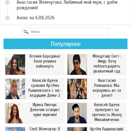
Анастасия Жемчугова: Любимый мой муж, с днём
рождения!
Анонс на 6.08.2026
Популярное
Ксения Бородина:
Мондезир Свет-
Боня решила
Амур: Хочу
хайпануть
поблагодарить
уважаемый суд
Алексей Адеев
Анастасия
сравнил Артёма
Ромашова: Мы
Рышковского с экс-
вернулись из-за
ведущим Дома-2
денег!
Ирина Пинчук:
Алексей Адеев
Девочки атакуют
проверяет на
хуже мужчин!
прочность Ивану
Михайличенко
Глеб Жемчугов: Я
Артём Рышковский: