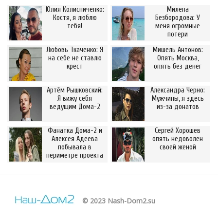
Юлия Колисниченко:
Милена
Костя, я люблю
Безбородова: У
тебя!
меня огромные
потери
Любовь Ткаченко: Я
Мишель Антонов:
на себе не ставлю
Опять Москва,
крест
опять без денег
Артём Рышковский:
Александра Черно:
Я вижу себя
Мужчины, я здесь
ведущим Дома-2
из-за донатов
Фанатка Дома-2 и
Сергей Хорошев
Алексея Адеева
опять недоволен
побывала в
своей женой
периметре проекта
© 2023 Nash-Dom2.su