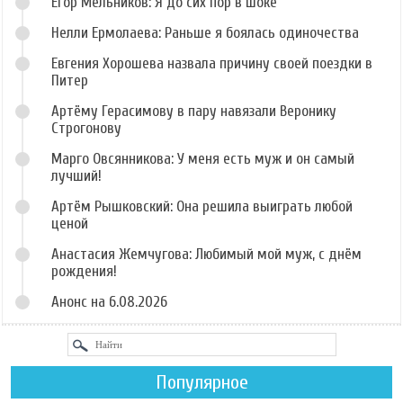
Егор Мельников: Я до сих пор в шоке
Нелли Ермолаева: Раньше я боялась одиночества
Евгения Хорошева назвала причину своей поездки в
Питер
Артёму Герасимову в пару навязали Веронику
Строгонову
Марго Овсянникова: У меня есть муж и он самый
лучший!
Артём Рышковский: Она решила выиграть любой
ценой
Анастасия Жемчугова: Любимый мой муж, с днём
рождения!
Анонс на 6.08.2026
Популярное