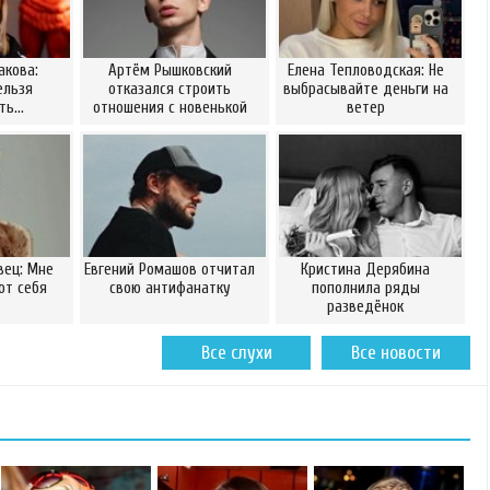
акова:
Артём Рышковский
Елена Тепловодская: Не
ельзя
отказался строить
выбрасывайте деньги на
ать…
отношения с новенькой
ветер
вец: Мне
Евгений Ромашов отчитал
Кристина Дерябина
от себя
свою антифанатку
пополнила ряды
разведёнок
Все слухи
Все новости