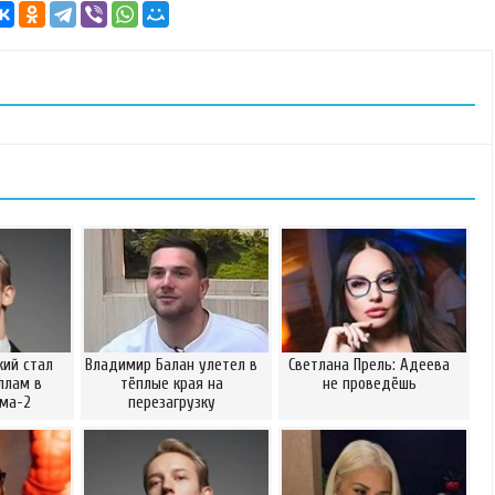
ий стал
Владимир Балан улетел в
Светлана Прель: Адеева
ллам в
тёплые края на
не проведёшь
ома-2
перезагрузку