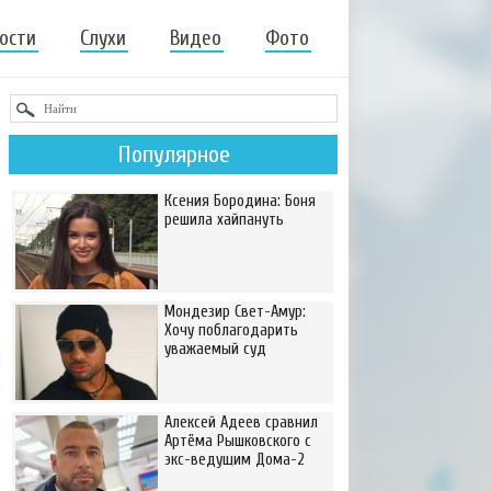
ости
Слухи
Видео
Фото
Популярное
Ксения Бородина: Боня
решила хайпануть
Мондезир Свет-Амур:
Хочу поблагодарить
уважаемый суд
Алексей Адеев сравнил
Артёма Рышковского с
экс-ведущим Дома-2