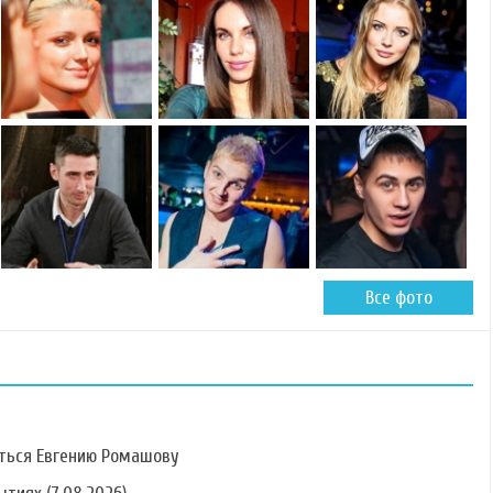
Все фото
ться Евгению Ромашову