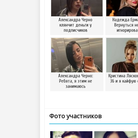
Александра Черно
Надежда Ерм
клянчит деньги у
Вернуться н
подписчиков
игнориров
Александра Черно:
Кристина Ляско
Ребята, я этим не
36 и я кайфую 
занимаюсь
Фото участников