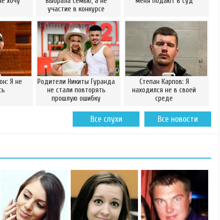
не хочу
выбрала семью, а не
меня подают в суд
участие в конкурсе
он: Я не
Родители Никиты Гуранда
Степан Карпов: Я
сь
не стали повторять
находился не в своей
прошлую ошибку
среде
Все слухи
Все новости