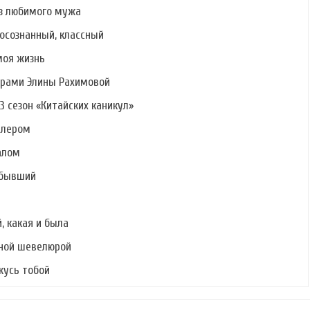
ез любимого мужа
осознанный, классный
моя жизнь
ерами Элины Рахимовой
3 сезон «Китайских каникул»
алером
алом
 бывший
, какая и была
шной шевелюрой
ржусь тобой