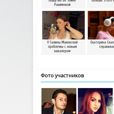
пошутил об Элине
больше этого 
Рахимовой
У Галины Маковской
Екатерина Скал
проблемы с новым
справила
кавалером
Фото участников