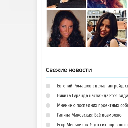
Свежие новости
Евгений Ромашов сделал апгрейд с
Никита Гуранда наслаждается вид
Мнение о последних проектных собы
Галина Маковская: Всё возможно
Фото Николая
Фото Дарьи
Горбулина
Дударевой
Егор Мельников: Я до сих пор в шок