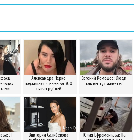
ковец
Александра Черно
Евгений Ромашов: Люди,
Бельцах
поужинает с вами за 300
как вы тут живёте?
атами
тысяч рублей
ева: Я
Виктория Салибекова
Юлия Ефременкова: На