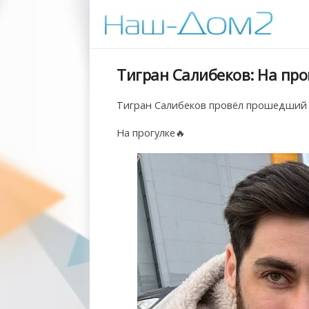
Тигран Салибеков: На про
Тигран Салибеков провёл прошедший 
На прогулке🔥