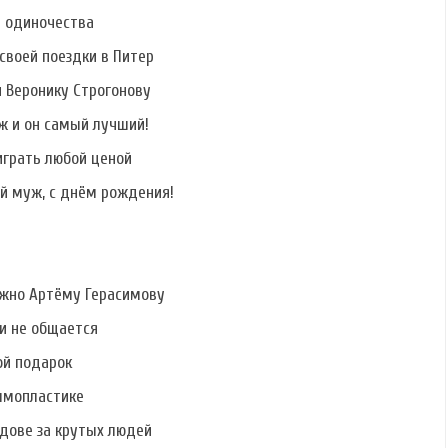
ь одиночества
своей поездки в Питер
и Веронику Строгонову
Фото Юлии
Фото Александры
Фото Олеси
Щаулиной
Бусыгиной
Филатовой
ж и он самый лучший!
играть любой ценой
й муж, с днём рождения!
ужно Артёму Герасимову
ми не общается
ой подарок
ммопластике
дове за крутых людей