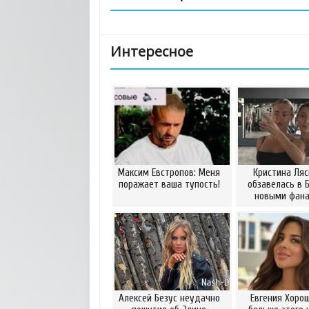
Интересное
Максим Евстропов: Меня
Кристина Ляс
поражает ваша тупость!
обзавелась в 
новыми фан
Алексей Безус неудачно
Евгения Хорош