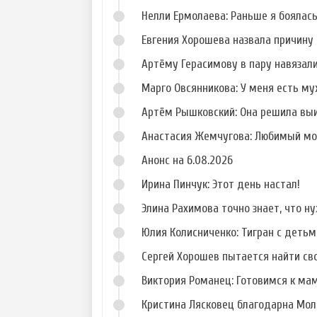
Нелли Ермолаева: Раньше я боялас
Евгения Хорошева назвала причину 
Артёму Герасимову в пару навязал
Фото Анастасии
Фото Елизаветы
Ворман
Шароха
Марго Овсянникова: У меня есть му
Артём Рышковский: Она решила вы
Анастасия Жемчугова: Любимый мо
Анонс на 6.08.2026
Ирина Пинчук: Этот день настал!
Элина Рахимова точно знает, что н
Юлия Колисниченко: Тигран с деть
Сергей Хорошев пытается найти св
Виктория Романец: Готовимся к ма
Кристина Лясковец благодарна Мол