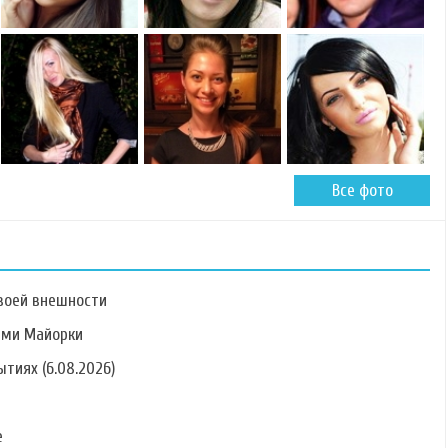
Все фото
воей внешности
ами Майорки
тиях (6.08.2026)
Фото Ольги
Фото Маргариты
Фото Александра
Рапунцель
Агибаловой
Царева
е