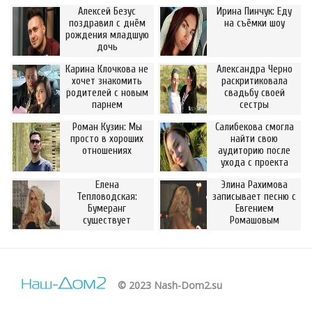
Алексей Безус
Ирина Пинчук: Еду
поздравил с днём
на съёмки шоу
рождения младшую
дочь
Карина Клочкова не
Александра Черно
хочет знакомить
раскритиковала
родителей с новым
свадьбу своей
парнем
сестры
Роман Кузин: Мы
Салибекова смогла
просто в хороших
найти свою
отношениях
аудиторию после
ухода с проекта
Елена
Элина Рахимова
Тепловодская:
записывает песню с
Бумеранг
Евгением
существует
Ромашовым
© 2023 Nash-Dom2.su