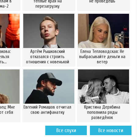
ллам в
тёплые края на
не проведёшь
ома-2
перезагрузку
акова:
Артём Рышковский
Елена Тепловодская: Не
ельзя
отказался строить
выбрасывайте деньги на
ать…
отношения с новенькой
ветер
вец: Мне
Евгений Ромашов отчитал
Кристина Дерябина
от себя
свою антифанатку
пополнила ряды
разведёнок
Все слухи
Все новости