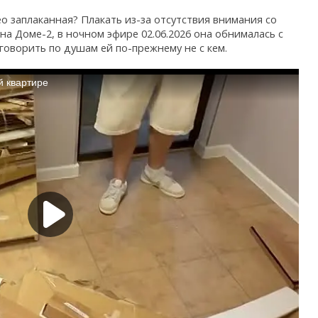
о заплаканная? Плакать из-за отсутствия внимания со
а Доме-2, в ночном эфире 02.06.2026 она обнималась с
оговорить по душам ей по-прежнему не с кем.