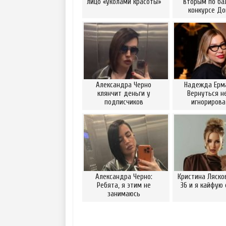
лицо «уколами красоты»
вторым по ба
конкурсе Д
Александра Черно
Надежда Ерм
клянчит деньги у
Вернуться н
подписчиков
игнориров
Александра Черно:
Кристина Ляско
Ребята, я этим не
36 и я кайфую 
занимаюсь