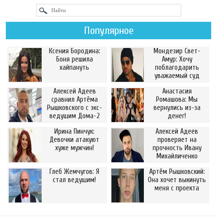
Популярное
Ксения Бородина:
Мондезир Свет-
Боня решила
Амур: Хочу
хайпануть
поблагодарить
уважаемый суд
Алексей Адеев
Анастасия
сравнил Артёма
Ромашова: Мы
Рышковского с экс-
вернулись из-за
ведущим Дома-2
денег!
Ирина Пинчук:
Алексей Адеев
Девочки атакуют
проверяет на
хуже мужчин!
прочность Ивану
Михайличенко
Глеб Жемчугов: Я
Артём Рышковский:
стал ведущим!
Она хочет выкинуть
меня с проекта