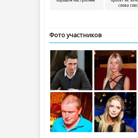
хорошем настроении
проект не хоч
слова сов
Фото участников