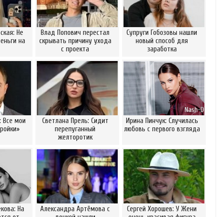
ская: Не
Влад Попович перестал
Супруги Гобозовы нашли
еньги на
скрывать причину ухода
новый способ для
с проекта
заработка
: Все мои
Светлана Прель: Сидит
Ирина Пинчук: Случилась
ройки»
перепуганный
любовь с первого взгляда
желторотик
кова: На
Александра Артёмова с
Сергей Хорошев: У Жени