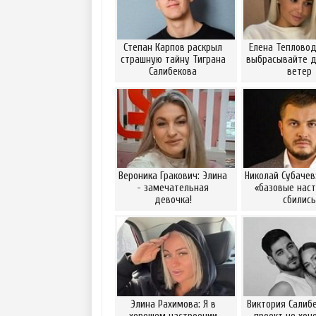
Степан Карпов раскрыл
Елена Тепловод
страшную тайну Тиграна
выбрасывайте д
Салибекова
ветер
Вероника Гракович: Элина
Николай Субачев
- замечательная
«базовые наст
девочка!
сбились
Элина Рахимова: Я в
Виктория Салибе