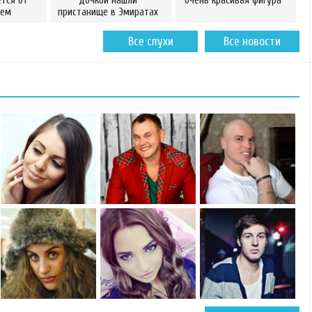
ется от
дочкой нашли
очень красивая фигура
сем
пристанище в Эмиратах
Все слухи
Все новости