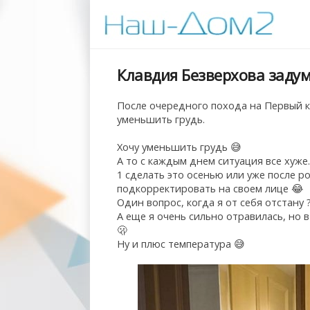
Клавдия Безверхова задум
После очередного похода на Первый к
уменьшить грудь.
Хочу уменьшить грудь 😅
А то с каждым днем ситуация все хуже.
1 сделать это осенью или уже после р
подкорректировать на своем лице 😂
Один вопрос, когда я от себя отстану 
А еще я очень сильно отравилась, но 
🫢
Ну и плюс температура 😅