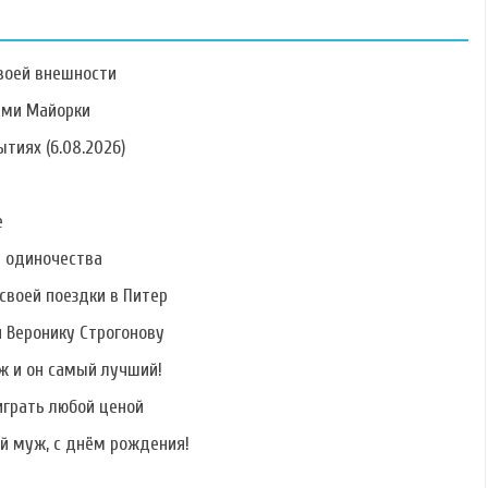
воей внешности
ами Майорки
тиях (6.08.2026)
Фото Ольги
Фото Маргариты
Фото Александра
Рапунцель
Агибаловой
Царева
е
ь одиночества
своей поездки в Питер
и Веронику Строгонову
Фото Юлии
Фото Александры
Фото Олеси
Щаулиной
Бусыгиной
Филатовой
ж и он самый лучший!
играть любой ценой
й муж, с днём рождения!