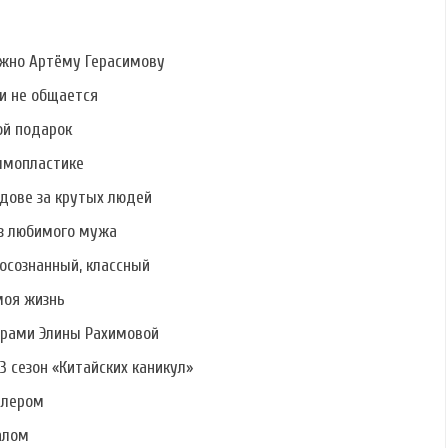
ужно Артёму Герасимову
ми не общается
ой подарок
ммопластике
дове за крутых людей
ез любимого мужа
осознанный, классный
моя жизнь
ерами Элины Рахимовой
3 сезон «Китайских каникул»
алером
алом