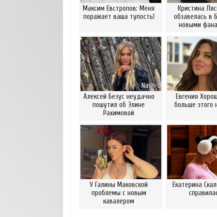
Максим Евстропов: Меня
Кристина Ляс
поражает ваша тупость!
обзавелась в 
новыми фан
Алексей Безус неудачно
Евгения Хорош
пошутил об Элине
больше этого 
Рахимовой
У Галины Маковской
Екатерина Скал
проблемы с новым
справила
кавалером