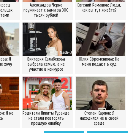
ковец
Александра Черно
Евгений Ромашов: Люди,
Бельцах
поужинает с вами за 300
как вы тут живёте?
атами
тысяч рублей
ева: Я
Виктория Салибекова
Юлия Ефременкова: На
не хочу
выбрала семью, а не
меня подают в суд
участие в конкурсе
он: Я не
Родители Никиты Гуранда
Степан Карпов: Я
сь
не стали повторять
находился не в своей
прошлую ошибку
среде