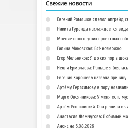
Свежие новости
Евгений Ромашов сделал апгрейд с
Никита Гуранда наслаждается вид
Мнение о последних проектных собы
Галина Маковская: Всё возможно
Фото Николая
Фото Дарьи
Горбулина
Дударевой
Егор Мельников: Я до сих пор в шок
Нелли Ермолаева: Раньше я боялас
Евгения Хорошева назвала причину 
Артёму Герасимову в пару навязал
Фото Анастасии
Фото Елизаветы
Ворман
Шароха
Марго Овсянникова: У меня есть му
Артём Рышковский: Она решила вы
Анастасия Жемчугова: Любимый мо
Анонс на 6.08.2026