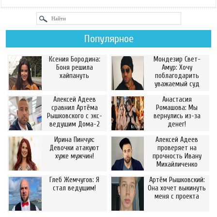
Популярное
Ксения Бородина:
Мондезир Свет-
Боня решила
Амур: Хочу
хайпануть
поблагодарить
уважаемый суд
Алексей Адеев
Анастасия
сравнил Артёма
Ромашова: Мы
Рышковского с экс-
вернулись из-за
ведущим Дома-2
денег!
Ирина Пинчук:
Алексей Адеев
Девочки атакуют
проверяет на
хуже мужчин!
прочность Ивану
Михайличенко
Глеб Жемчугов: Я
Артём Рышковский:
стал ведущим!
Она хочет выкинуть
меня с проекта