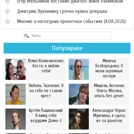
Егор Мельников поставил диагноз Элине Рахимовой
Дмитрию Луковкину срочно нужна девушка
Мнение о последних проектных событиях (4.08.2026)
Популярное
Юлия Колисниченко:
Милена
Костя, я люблю
Безбородова: У
тебя!
меня огромные
потери
Любовь Ткаченко: Я
Мишель Антонов:
на себе не ставлю
Опять Москва,
крест
опять без денег
Артём Рышковский:
Александра Черно:
Я вижу себя
Мужчины, я здесь
ведущим Дома-2
из-за донатов