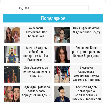
Популярное
Анастасия
Юлия Ефременкова:
Ситникова: Нас
Я доверилась суду
больше нет
Алексей Адеев
Викторию Боню
«обошёл на
расстроила реакция
повороте» Артёма
Ксении Бородиной
Рышковского
Яна Захарова: Вы
Виктория
точно желаете мне
Салибекова
счастья?
уговаривает мужа
улететь в Таиланд
Надежда Ермакова
Алексей Адеев
согласилась
заговорил о
вернуться на Дом-2
«волшебстве» с
Евгенией Хорошевой