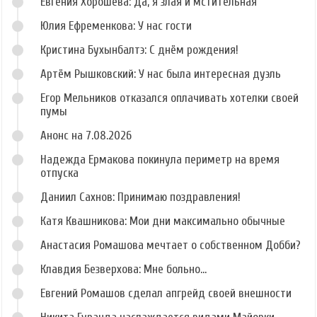
Евгения Хорошева: Да, я злая и мстительная
Юлия Ефременкова: У нас гости
Кристина Бухынбалтэ: С днём рождения!
Артём Рышковский: У нас была интересная дуэль
Егор Мельников отказался оплачивать хотелки своей
пумы
Анонс на 7.08.2026
Надежда Ермакова покинула периметр на время
отпуска
Даниил Сахнов: Принимаю поздравления!
Катя Квашникова: Мои дни максимально обычные
Анастасия Ромашова мечтает о собственном Добби?
Клавдия Безверхова: Мне больно...
Евгений Ромашов сделал апгрейд своей внешности