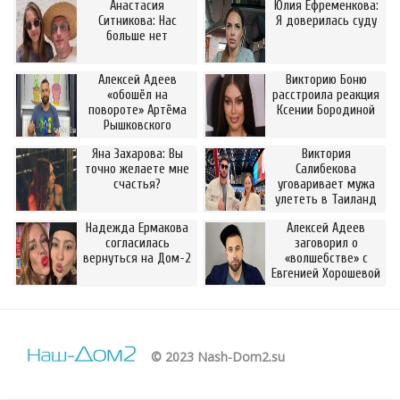
Анастасия
Юлия Ефременкова:
Ситникова: Нас
Я доверилась суду
больше нет
Алексей Адеев
Викторию Боню
«обошёл на
расстроила реакция
повороте» Артёма
Ксении Бородиной
Рышковского
Яна Захарова: Вы
Виктория
точно желаете мне
Салибекова
счастья?
уговаривает мужа
улететь в Таиланд
Надежда Ермакова
Алексей Адеев
согласилась
заговорил о
вернуться на Дом-2
«волшебстве» с
Евгенией Хорошевой
© 2023 Nash-Dom2.su