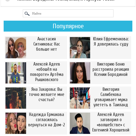
Популярное
Анастасия
Юлия Ефременкова:
Ситникова: Нас
Я доверилась суду
больше нет
Алексей Адеев
Викторию Боню
«обошёл на
расстроила реакция
повороте» Артёма
Ксении Бородиной
Рышковского
Яна Захарова: Вы
Виктория
точно желаете мне
Салибекова
счастья?
уговаривает мужа
улететь в Таиланд
Надежда Ермакова
Алексей Адеев
согласилась
заговорил о
вернуться на Дом-2
«волшебстве» с
Евгенией Хорошевой